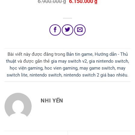
Giá
Giá
6.900.000
₫
6.150.000
₫
gốc
hiện
là:
tại
6.900.000 ₫.
là:
6.150.000 ₫.
Bài viết này được đăng trong
Bản tin game
,
Hướng dẫn - Thủ
thuật
và được gắn thẻ
gia may switch v2
,
gia nintendo switch
,
học viện gaming
,
hoc vien gaming
,
may game switch
,
may
switch lite
,
nintendo switch
,
nintendo switch 2 giá bao nhiêu
.
NHI YẾN