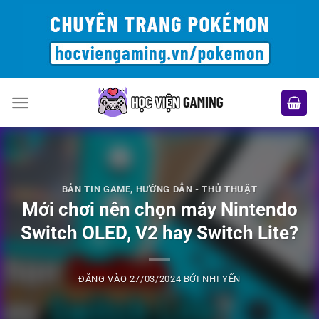
Bỏ
qua
nội
dung
BẢN TIN GAME
,
HƯỚNG DẪN - THỦ THUẬT
Mới chơi nên chọn máy Nintendo
Switch OLED, V2 hay Switch Lite?
ĐĂNG VÀO
27/03/2024
BỞI
NHI YẾN