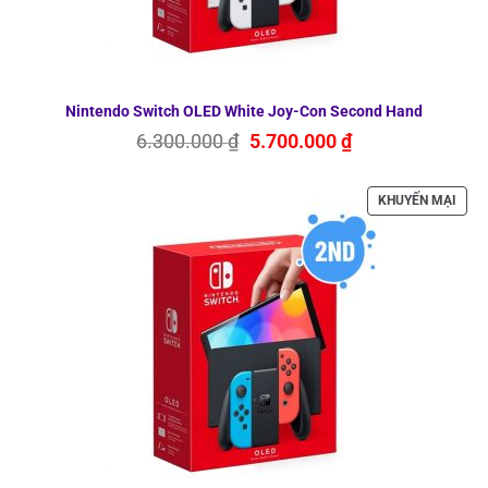
Nintendo Switch OLED White Joy-Con Second Hand
Giá
Giá
6.300.000
₫
5.700.000
₫
gốc
hiện
là:
tại
6.300.000 ₫.
là:
SẢN
KHUYẾN MẠI
5.700.000 ₫.
PHẨ
ĐAN
GIẢ
GIÁ