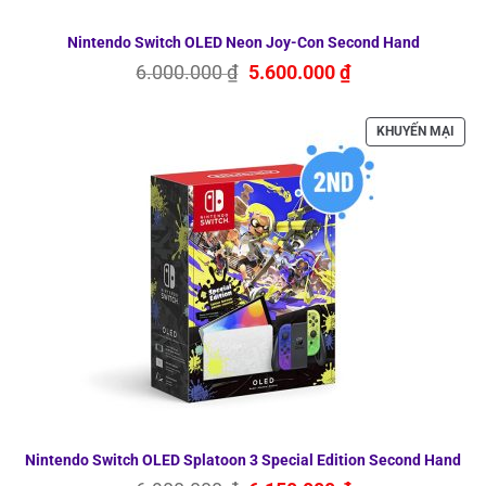
Nintendo Switch OLED Neon Joy-Con Second Hand
Giá
Giá
6.000.000
₫
5.600.000
₫
gốc
hiện
là:
tại
6.000.000 ₫.
là:
SẢN
KHUYẾN MẠI
5.600.000 ₫.
PHẨ
ĐAN
GIẢ
GIÁ
Nintendo Switch OLED Splatoon 3 Special Edition Second Hand