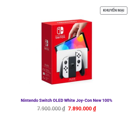
SẢN
KHUYẾN MẠI
PHẨ
ĐAN
GIẢ
GIÁ
Nintendo Switch OLED White Joy-Con New 100%
Giá
Giá
7.900.000
₫
7.890.000
₫
gốc
hiện
là:
tại
7.900.000 ₫.
là:
7.890.000 ₫.