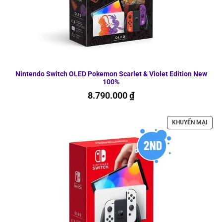
Nintendo Switch OLED Pokemon Scarlet & Violet Edition New
100%
8.790.000
₫
SẢN
KHUYẾN MẠI
PHẨ
ĐAN
GIẢ
GIÁ