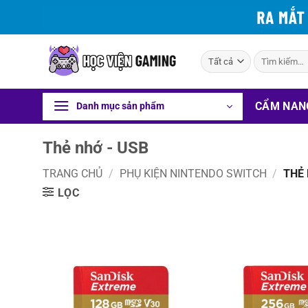
Bỏ
qua
nội
Tìm
dung
kiếm:
CẨM NAN
Danh mục sản phẩm
Thẻ nhớ - USB
TRANG CHỦ
/
PHỤ KIỆN NINTENDO SWITCH
/
THẺ 
LỌC