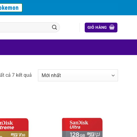
GIỎ HÀNG
Được
tất cả 7 kết quả
sắp
xếp
theo
mới
nhất