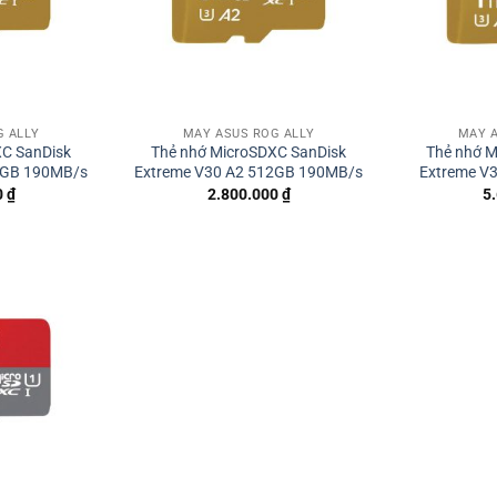
G ALLY
MÁY ASUS ROG ALLY
MÁY A
XC SanDisk
Thẻ nhớ MicroSDXC SanDisk
Thẻ nhớ M
6GB 190MB/s
Extreme V30 A2 512GB 190MB/s
Extreme V
0
₫
2.800.000
₫
5