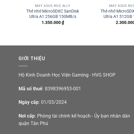
MÁY ASUS ROG ALLY
MÁY ASUS RO
Thẻ nhớ MicroSDXC SanDisk
Thẻ nhớ MicroSD
Ultra A1 256GB 150MB/s
Ultra A1 512GB
1.350.000
₫
2.300.00
GIỚI THIỆU
Hộ Kinh Doanh Học Viện Gaming - HVG SHOP
Mã số thuế
: 8398396953-001
Ngày cấp
: 01/03/2024
Nơi cấp
: Phòng tài chính kế hoạch - Ủy ban nhân dân
quận Tân Phú