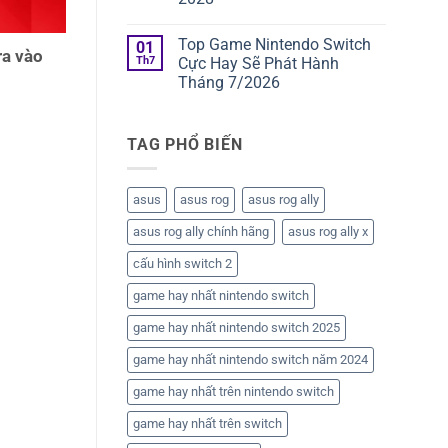
Nintendo
Phát
dẫn
Switch
Hành
Không
cài
2?
Tháng
có
đặt
Top Game Nintendo Switch
01
8/2026
bình
và
ra vào
luận
Th7
Cực Hay Sẽ Phát Hành
tối
ở
ưu
Tháng 7/2026
Tin
giao
sốc:
diện
Không
Sony
chơi
có
sẽ
giả
bình
dừng
TAG PHỔ BIẾN
lập
luận
phát
ở
ES-
hành
Top
DE
đĩa
Game
trên
vật
Nintendo
Retroid
asus
asus rog
asus rog ally
lý
Switch
Pocket
vào
Cực
(Android)
năm
asus rog ally chính hãng
asus rog ally x
Hay
2028
Sẽ
Phát
cấu hình switch 2
Hành
Tháng
game hay nhất nintendo switch
7/2026
game hay nhất nintendo switch 2025
game hay nhất nintendo switch năm 2024
game hay nhất trên nintendo switch
game hay nhất trên switch