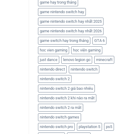
game hay trong tháng
game nintendo switch hay
game nintendo switch hay nhất 2025
game nintendo switch hay nhất 2026
game switch hay trong tháng
GTA 6
hoc vien gaming
học viện gaming
just dance
lenovo legion go
minecraft
nintendo direct
nintendo switch
nintendo switch 2
nintendo switch 2 giá bao nhiêu
nintendo switch 2 khi nào ra mắt
nintendo switch 2 ra mắt
nintendo switch games
nintendo switch pro
playstation 5
ps5