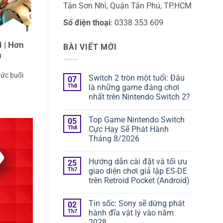
Tân Sơn Nhì, Quận Tân Phú, TP.HCM
Số điện thoại
: 0338 353 609
 | Hơn
BÀI VIẾT MỚI
u
hức buổi
Switch 2 tròn một tuổi: Đâu
07
Th8
là những game đáng chơi
nhất trên Nintendo Switch 2?
Không
có
Top Game Nintendo Switch
05
bình
luận
Th8
Cực Hay Sẽ Phát Hành
ở
Tháng 8/2026
Switch
2
Không
tròn
có
một
Hướng dẫn cài đặt và tối ưu
25
bình
tuổi:
luận
Th7
giao diện chơi giả lập ES-DE
Đâu
ở
là
trên Retroid Pocket (Android)
Top
những
Game
game
Không
Nintendo
đáng
có
Switch
Tin sốc: Sony sẽ dừng phát
02
chơi
bình
Cực
nhất
luận
Th7
hành đĩa vật lý vào năm
Hay
ở
trên
Sẽ
2028
Hướng