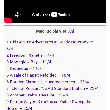
Mục lục bài viết
[
Ẩn
]
1
Girl Genius: Adventures In Castle Heterodyne –
3/4
2
Freedom Planet 2 – 4/4
3
Moonglow Bay – 11/4
4
Grounded – 16/4
5
A Tale of Paper: Refolded – 18/4
6
Eiyuden Chronicle: Hundred Heroes – 23/4
7
Tales of Kenzera™: ZAU Standard Edition – 23/4
8
Another Crab’s Treasure – 25/4
9
Demon Slayer -Kimetsu no Yaiba- Sweep the
Board! – 25/4