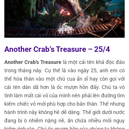
Another Crab’s Treasure – 25/4
Another Crab’s Treasure
là một cái tên khá độc đáo
trong tháng này. Cụ thể là vào ngày 25, anh em có
thể hóa thân vào một chú cua ẩn sĩ hay còn gọi với
cái tên dân dã hơn là ốc mượn hồn đấy. Chú ta vô
tình làm mất cái vỏ của mình nên phải lên đường tìm
kiếm chiếc vỏ mới phù hợp cho bản thân. Thế nhưng
hành trình này không hề dễ dàng. Thế giới dưới nước
đang bị ô nhiễm nặng nề, ẩn chứa nhiều mối nguy
hiểm rình rập. Chú ốc mượn hồn của chúng ta không