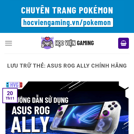
Bỏ
qua
nội
dung
LƯU TRỮ THẺ:
ASUS ROG ALLY CHÍNH HÃNG
20
Th11