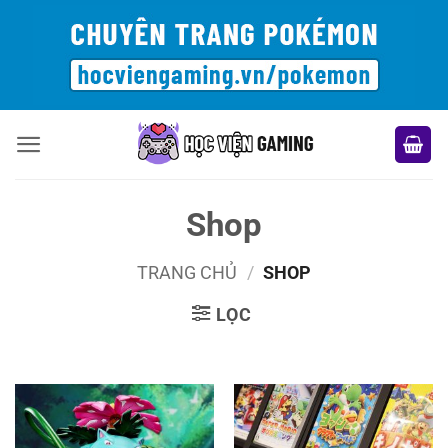
Bỏ
qua
nội
dung
Shop
TRANG CHỦ
/
SHOP
LỌC