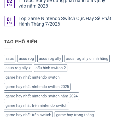
Tin sốc: Sony sẽ dừng phát hành đĩa vật lý
02
là
bình
Nintendo
những
Th7
vào năm 2028
luận
Switch
game
ở
Cực
Không
đáng
Hướng
Hay
có
chơi
dẫn
Top Game Nintendo Switch Cực Hay Sẽ Phát
01
Sẽ
bình
nhất
cài
Phát
Th7
Hành Tháng 7/2026
luận
trên
đặt
Hành
ở
Nintendo
và
Không
Tháng
Tin
Switch
tối
có
8/2026
sốc:
2?
ưu
bình
Sony
giao
TAG PHỔ BIẾN
luận
sẽ
diện
ở
dừng
chơi
Top
phát
giả
Game
hành
lập
Nintendo
asus
asus rog
asus rog ally
asus rog ally chính hãng
đĩa
ES-
Switch
vật
DE
Cực
lý
asus rog ally x
cấu hình switch 2
trên
Hay
vào
Retroid
Sẽ
năm
Pocket
Phát
game hay nhất nintendo switch
2028
(Android)
Hành
Tháng
game hay nhất nintendo switch 2025
7/2026
game hay nhất nintendo switch năm 2024
game hay nhất trên nintendo switch
game hay nhất trên switch
game hay trong tháng