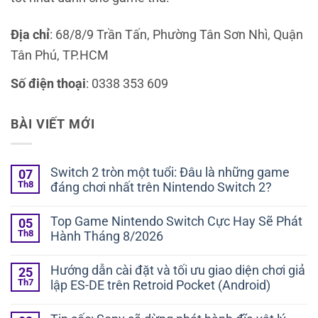
Địa chỉ
: 68/8/9 Trần Tấn, Phường Tân Sơn Nhì, Quận
Tân Phú, TP.HCM
Số điện thoại
: 0338 353 609
BÀI VIẾT MỚI
Switch 2 tròn một tuổi: Đâu là những game
07
Th8
đáng chơi nhất trên Nintendo Switch 2?
Không
có
Top Game Nintendo Switch Cực Hay Sẽ Phát
05
bình
Th8
Hành Tháng 8/2026
luận
ở
Không
Switch
có
2
Hướng dẫn cài đặt và tối ưu giao diện chơi giả
25
bình
tròn
Th7
lập ES-DE trên Retroid Pocket (Android)
luận
một
ở
tuổi:
Không
Top
Đâu
có
Game