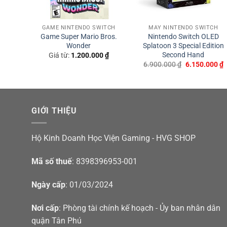
những thừa kế được những điều đó, mà nay, Nintend
hơn, sáng hơn, độ tương phản cao hơn và kích thước
chơi trên Switch OLED sẽ có sự khác biệt rõ rệt, trải ng
TCH
GAME NINTENDO SWITCH
MÁY NINTENDO SWITCH
LED
Game Super Mario Bros.
Nintendo Switch OLED
ond
Wonder
Splatoon 3 Special Edition
Second Hand
Giá từ:
1.200.000
₫
Giá
Giá
G
000
₫
6.900.000
₫
6.150.000
₫
hiện
gốc
h
tại
là:
t
00 ₫.
là:
6.900.000 ₫.
l
5.700.000 ₫.
6
GIỚI THIỆU
Hộ Kinh Doanh Học Viện Gaming - HVG SHOP
Mã số thuế
: 8398396953-001
Ngày cấp
: 01/03/2024
Nơi cấp
: Phòng tài chính kế hoạch - Ủy ban nhân dân
quận Tân Phú