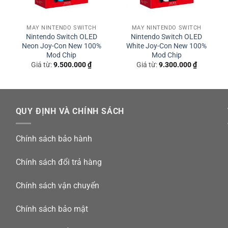
o Switch OLED còn có thêm những nâng cấp đáng giá như màn h
 màn hình cũng lớn hơn, 7 inch so với màn hình LCD 6.2-inch 
hiệm nhìn cũng vì thế mà tốt hơn rất nhiều.
MÁY NINTENDO SWITCH
MÁY NINTENDO SWITCH
Nintendo Switch OLED
Nintendo Switch OLED
Neon Joy-Con New 100%
White Joy-Con New 100%
Mod Chip
Mod Chip
iá
Giá từ:
9.500.000
₫
Giá từ:
9.300.000
₫
iện
ại
à:
.150.000 ₫.
QUY ĐỊNH VÀ CHÍNH SÁCH
Chính sách bảo hành
Chính sách đổi trả hàng
Chính sách vận chuyển
Chính sách bảo mật