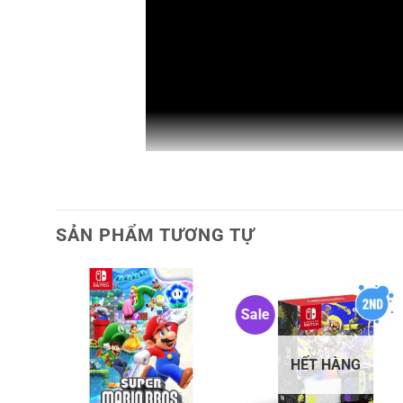
SẢN PHẨM TƯƠNG TỰ
Máy chơi game Nintendo Switch 
Sale
Trước tiên cho anh em nào chưa biết thì
Nintendo Swi
3 chế độ chơi khác nhau như handheld mode chế độ cầ
HẾT HÀNG
sáng tạo này mà các dòng máy Nintendo Switch đã gây