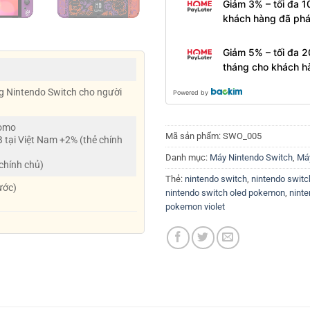
Giảm 3% – tối đa 1
khách hàng đã phá
Giảm 5% – tối đa 2
tháng cho khách h
g Nintendo Switch cho người
Powered by
Momo
Mã sản phẩm:
SWO_005
B tại Việt Nam +2% (thẻ chính
Danh mục:
Máy Nintendo Switch
,
Máy
 chính chủ)
Thẻ:
nintendo switch
,
nintendo switc
ước)
nintendo switch oled pokemon
,
ninte
pokemon violet