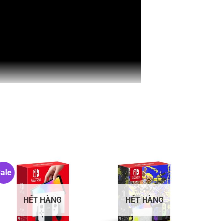
ale
a vào tháng 10 năm 2021. Máy có thể biến hình thành
ất hình ảnh chơi trên tv màn hình lớn. Chính vì điểm
HẾT HÀNG
HẾT HÀNG
và bán được hàng chục triệu máy ra thị trường. Không