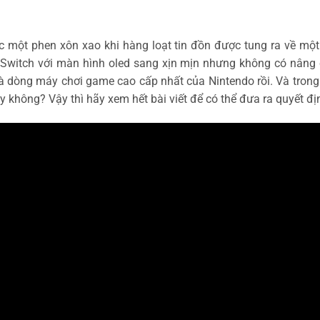
 một phen xôn xao khi hàng loạt tin đồn được tung ra về mộ
o Switch với màn hình oled sang xịn mịn nhưng không có nâng 
 dòng máy chơi game cao cấp nhất của Nintendo rồi. Và tron
không? Vậy thì hãy xem hết bài viết để có thể đưa ra quyết đị