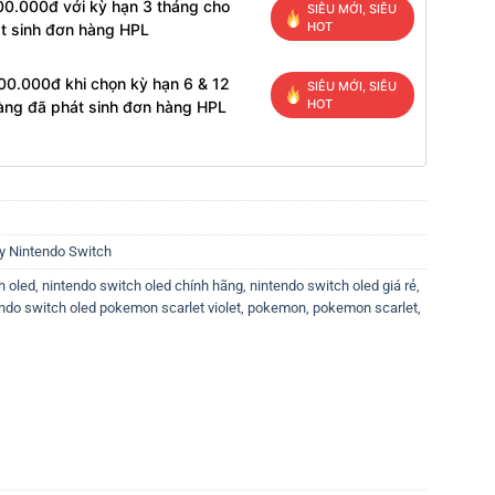
00.000đ với kỳ hạn 3 tháng cho
SIÊU MỚI, SIÊU
HOT
t sinh đơn hàng HPL
00.000đ khi chọn kỳ hạn 6 & 12
SIÊU MỚI, SIÊU
HOT
àng đã phát sinh đơn hàng HPL
 Nintendo Switch
h oled
,
nintendo switch oled chính hãng
,
nintendo switch oled giá rẻ
,
ndo switch oled pokemon scarlet violet
,
pokemon
,
pokemon scarlet
,