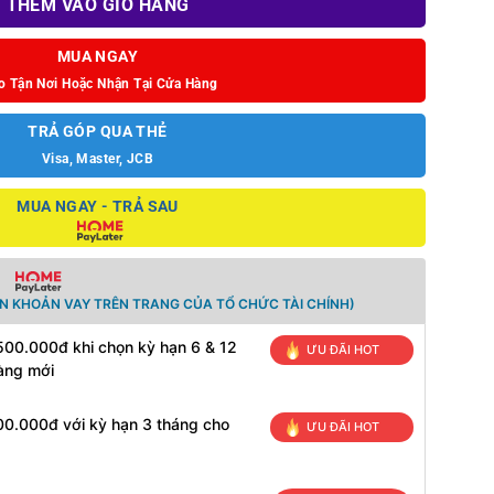
THÊM VÀO GIỎ HÀNG
MUA NGAY
o Tận Nơi Hoặc Nhận Tại Cửa Hàng
TRẢ GÓP QUA THẺ
Visa, Master, JCB
MUA NGAY - TRẢ SAU
N KHOẢN VAY TRÊN TRANG CỦA TỔ CHỨC TÀI CHÍNH)
500.000đ khi chọn kỳ hạn 6 & 12
ƯU ĐÃI HOT
àng mới
00.000đ với kỳ hạn 3 tháng cho
ƯU ĐÃI HOT