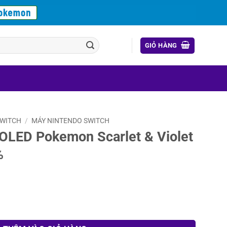
GIỎ HÀNG
SWITCH
/
MÁY NINTENDO SWITCH
 OLED Pokemon Scarlet & Violet
%
carlet & Violet Edition New 100% số lượng