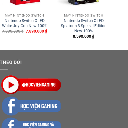
ình sử dụng tấm nền OLED cho khả năng hiển thị đẹp
trên thế hệ cũ. Nhờ vậy mà những tựa game mà anh em
MÁY NINTENDO SWITCH
MÁY NINTENDO SWITCH
GA
Nintendo Switch OLED
Nintendo Switch OLED
Gam
White Joy-Con New 100%
Splatoon 3 Special Edition
New 100%
Giá
Giá
7.900.000
₫
7.890.000
₫
G
gốc
hiện
8.590.000
₫
là:
tại
7.900.000 ₫.
là:
7.890.000 ₫.
THEO DÕI