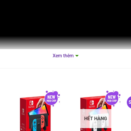
Xem thêm
OLED là gì?
S
tch OLED
là dòng máy chơi game mới nhất được Nintendo tung r
m tay / table top mode chế độ để bàn / và tv mode chế độ xu
HẾT HÀNG
 được tiếng vang lớn, mang đến sự thành công vượt mong đợi 