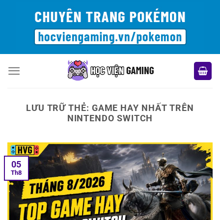
Bỏ
qua
nội
dung
LƯU TRỮ THẺ:
GAME HAY NHẤT TRÊN
NINTENDO SWITCH
05
Th8