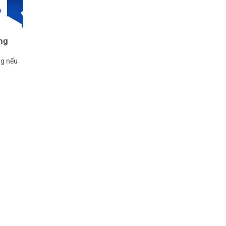
ng
ng nếu