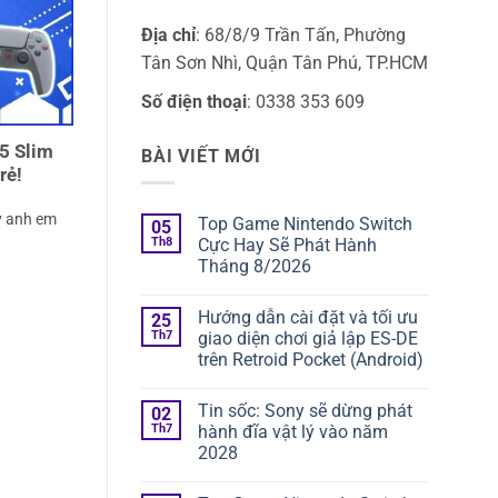
Địa chỉ
: 68/8/9 Trần Tấn, Phường
Tân Sơn Nhì, Quận Tân Phú, TP.HCM
Số điện thoại
: 0338 353 609
5 Slim
BÀI VIẾT MỚI
rẻ!
y anh em
Top Game Nintendo Switch
05
Th8
Cực Hay Sẽ Phát Hành
Tháng 8/2026
Hướng dẫn cài đặt và tối ưu
25
Th7
giao diện chơi giả lập ES-DE
trên Retroid Pocket (Android)
Tin sốc: Sony sẽ dừng phát
02
Th7
hành đĩa vật lý vào năm
2028