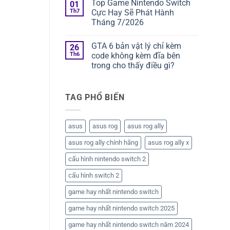
Top Game Nintendo Switch
01
Th7
Cực Hay Sẽ Phát Hành
Tháng 7/2026
GTA 6 bản vật lý chỉ kèm
26
Th6
code không kèm đĩa bên
trong cho thấy điều gì?
TAG PHỔ BIẾN
asus
asus rog
asus rog ally
asus rog ally chính hãng
asus rog ally x
cấu hình nintendo switch 2
cấu hình switch 2
game hay nhất nintendo switch
game hay nhất nintendo switch 2025
game hay nhất nintendo switch năm 2024