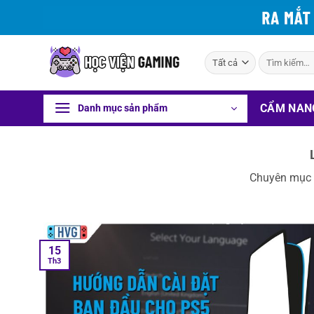
Bỏ
qua
nội
Tìm
dung
kiếm:
CẨM NAN
Danh mục sản phẩm
Chuyên mục c
15
Th3