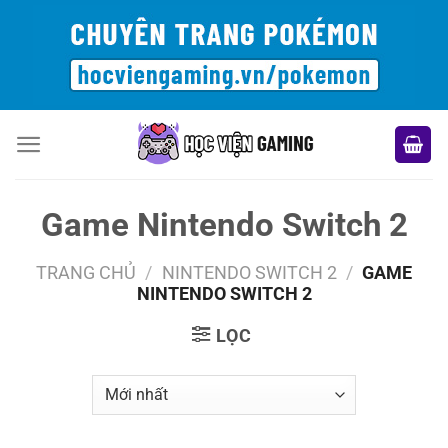
Bỏ
qua
nội
dung
Game Nintendo Switch 2
TRANG CHỦ
/
NINTENDO SWITCH 2
/
GAME
NINTENDO SWITCH 2
LỌC