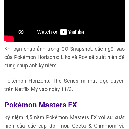
Khi bạn chụp ảnh trong GO Snapshot, các ngôi sao
của Pokémon Horizons: Liko và Roy sẽ xuất hiện để
cùng chụp ảnh kỷ niệm.
Pokémon Horizons: The Series ra mắt độc quyền
trên Netflix Mỹ vào ngày 11/3.
Pokémon Masters EX
Kỷ niệm 4,5 năm Pokémon Masters EX với sự xuất
hiện của các cặp đôi mới. Geeta & Glimmora và