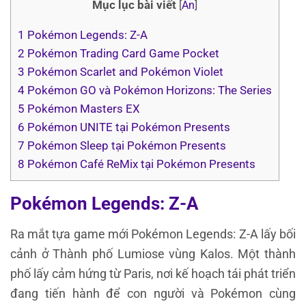
Mục lục bài viết
[
Ẩn
]
1
Pokémon Legends: Z-A
2
Pokémon Trading Card Game Pocket
3
Pokémon Scarlet and Pokémon Violet
4
Pokémon GO và Pokémon Horizons: The Series
5
Pokémon Masters EX
6
Pokémon UNITE tại Pokémon Presents
7
Pokémon Sleep tại Pokémon Presents
8
Pokémon Café ReMix tại Pokémon Presents
Pokémon Legends: Z-A
Ra mắt tựa game mới Pokémon Legends: Z-A lấy bối
cảnh ở Thành phố Lumiose vùng Kalos. Một thành
phố lấy cảm hứng từ Paris, nơi kế hoạch tái phát triển
đang tiến hành để con người và Pokémon cùng