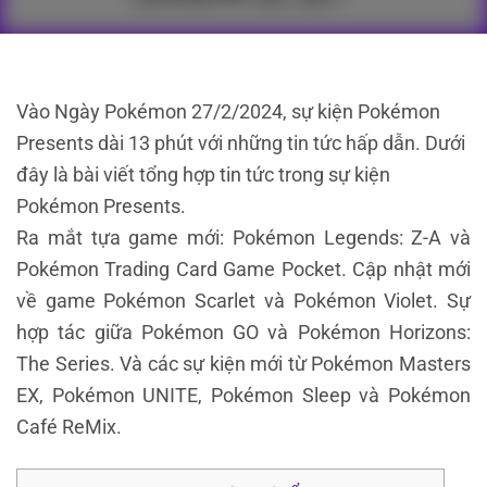
Vào Ngày Pokémon 27/2/2024, sự kiện Pokémon
Presents dài 13 phút với những tin tức hấp dẫn. Dưới
đây là bài viết tổng hợp tin tức trong sự kiện
Pokémon Presents.
Ra mắt tựa game mới: Pokémon Legends: Z-A và
Pokémon Trading Card Game Pocket. Cập nhật mới
về game Pokémon Scarlet và Pokémon Violet. Sự
hợp tác giữa Pokémon GO và Pokémon Horizons:
The Series. Và các sự kiện mới từ Pokémon Masters
EX, Pokémon UNITE, Pokémon Sleep và Pokémon
Café ReMix.