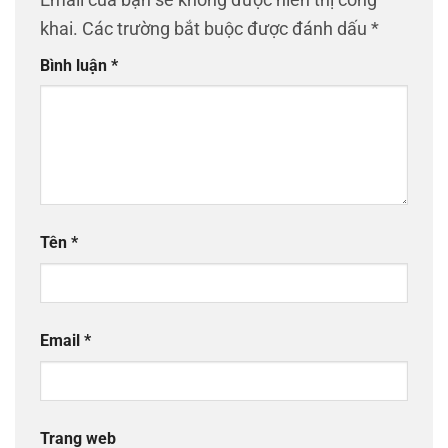
khai.
Các trường bắt buộc được đánh dấu
*
Bình luận
*
Tên
*
Email
*
Trang web