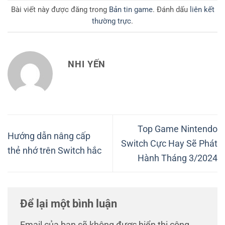
Bài viết này được đăng trong
Bản tin game
. Đánh dấu
liên kết
thường trực
.
NHI YẾN
Top Game Nintendo
Hướng dẫn nâng cấp
Switch Cực Hay Sẽ Phát
thẻ nhớ trên Switch hắc
Hành Tháng 3/2024
Để lại một bình luận
Email của bạn sẽ không được hiển thị công