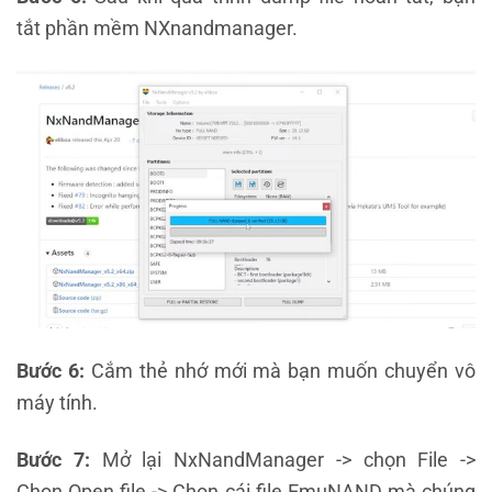
tắt phần mềm NXnandmanager.
Bước 6:
Cắm thẻ nhớ mới mà bạn muốn chuyển vô
máy tính.
Bước 7:
Mở lại NxNandManager -> chọn File ->
Chọn Open file -> Chọn cái file EmuNAND mà chúng