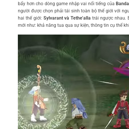
bẩy hơn cho dòng game nhập vai nổi tiếng của
Banda
người được chọn phải tái sinh toàn bộ thế giới với ng
hai thế giới:
Sylvarant và Tethe’alla
trái ngược nhau. 
mới như: khả năng tua qua sự kiện, thông tin cụ thể k