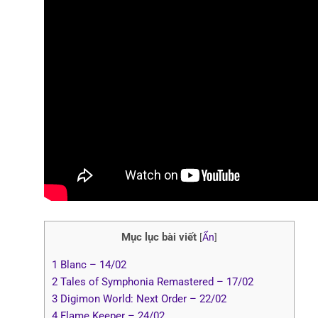
Mục lục bài viết
[
Ẩn
]
1
Blanc – 14/02
2
Tales of Symphonia Remastered – 17/02
3
Digimon World: Next Order – 22/02
4
Flame Keeper – 24/02