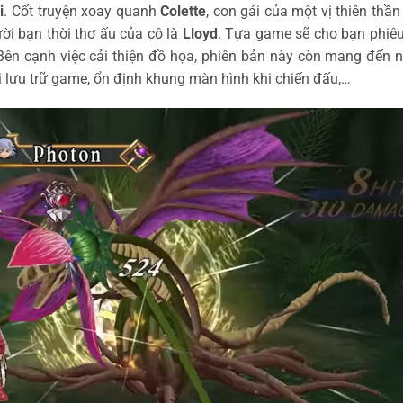
i
. Cốt truyện xoay quanh
Colette
, con gái của một vị thiên thần
ười bạn thời thơ ấu của cô là
Lloyd
. Tựa game sẽ cho bạn phiêu
Bên cạnh việc cải thiện đồ họa, phiên bản này còn mang đến n
hi lưu trữ game, ổn định khung màn hình khi chiến đấu,…