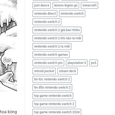
just dance
lenovo legion go
minecraft
nintendo direct
nintendo switch
nintendo switch 2
nintendo switch 2 giá bao nhiêu
nintendo switch 2 khi nào ra mắt
nintendo switch 2 ra mắt
nintendo switch games
nintendo switch pro
playstation 5
ps5
retroid pocket
steam deck
tin tức nintendo switch 2
tin đồn nintendo switch 2
top game nintendo switch
top game nintendo switch 2
ồ họa bóng
top game nintendo switch 2024