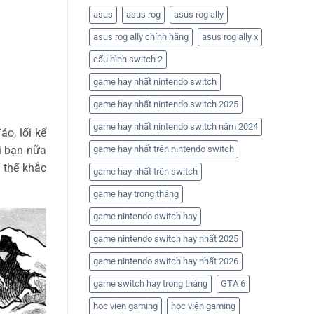
asus
asus rog
asus rog ally
asus rog ally chính hãng
asus rog ally x
cấu hình switch 2
game hay nhất nintendo switch
game hay nhất nintendo switch 2025
game hay nhất nintendo switch năm 2024
áo, lối kể
ời bạn nữa
game hay nhất trên nintendo switch
n thế khắc
game hay nhất trên switch
game hay trong tháng
game nintendo switch hay
game nintendo switch hay nhất 2025
game nintendo switch hay nhất 2026
game switch hay trong tháng
GTA 6
hoc vien gaming
học viện gaming