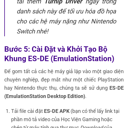
tải thêm
Turnip Driver
ngay trong
danh sách này để tối ưu hóa đồ họa
cho các hệ máy nặng như Nintendo
Switch nhé!
Bước 5: Cài Đặt và Khởi Tạo Bộ
Khung ES-DE (EmulationStation)
Để gom tất cả các hệ máy giả lập vào một giao diện
chuyên nghiệp, đẹp mắt như một chiếc PlayStation
hay Nintendo thực thụ, chúng ta sẽ sử dụng
ES-DE
(EmulationStation Desktop Edition)
.
Tải file cài đặt
ES-DE APK
(bạn có thể lấy link tại
phần mô tả video của Học Viện Gaming hoặc
chép từ máy tính qua thư mục
Download
của