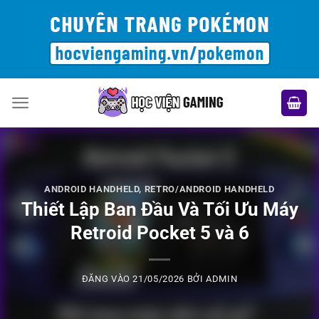
Bỏ
qua
nội
dung
ANDROID HANDHELD
,
RETRO/ANDROID HANDHELD
Thiết Lập Ban Đầu Và Tối Ưu Máy
Retroid Pocket 5 và 6
ĐĂNG VÀO
21/05/2026
BỞI
ADMIN