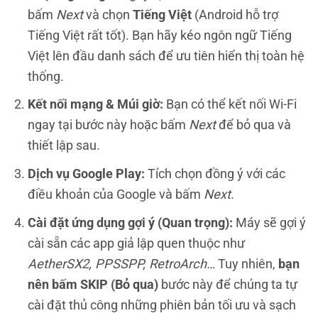
bấm
Next
và chọn
Tiếng Việt
(Android hỗ trợ
Tiếng Việt rất tốt). Bạn hãy kéo ngôn ngữ Tiếng
Việt lên đầu danh sách để ưu tiên hiển thị toàn hệ
thống.
Kết nối mạng & Múi giờ:
Bạn có thể kết nối Wi-Fi
ngay tại bước này hoặc bấm
Next
để bỏ qua và
thiết lập sau.
Dịch vụ Google Play:
Tích chọn đồng ý với các
điều khoản của Google và bấm
Next
.
Cài đặt ứng dụng gợi ý (Quan trọng):
Máy sẽ gợi ý
cài sẵn các app giả lập quen thuộc như
AetherSX2, PPSSPP, RetroArch…
Tuy nhiên,
bạn
nên bấm SKIP (Bỏ qua)
bước này để chúng ta tự
cài đặt thủ công những phiên bản tối ưu và sạch