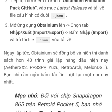
Tiếp tục tìm kiếm từ khóa
“Obtainium Emulation
Pack GitHub”
, vào mục
Latest Release
và tải về
file cấu hình có đuôi
.
.json
Mở ứng dụng
Obtainium
lên -> Chọn tab
Nhập/Xuất (Import/Export)
-> Bấm
Nhập (Import)
và trỏ tới file
vừa tải về.
.json
Ngay lập tức, Obtainium sẽ đồng bộ và hiển thị danh
sách hơn 40 trình giả lập hàng đầu hiện nay
(AetherSX2, PPSSPP, Yuzu, RetroArch, MelonDS…).
Bạn chỉ cần ngồi bấm tải lần lượt tại một nơi duy
nhất.
Mẹo nhỏ:
Đối với chip Snapdragon
865 trên Retroid Pocket 5, bạn nhớ