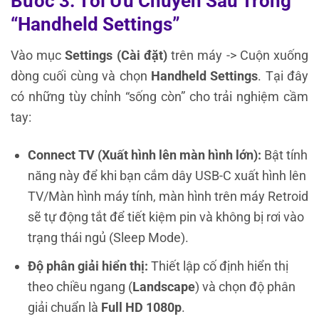
Bước 3: Tối Ưu Chuyên Sâu Trong
“Handheld Settings”
Vào mục
Settings (Cài đặt)
trên máy -> Cuộn xuống
dòng cuối cùng và chọn
Handheld Settings
. Tại đây
có những tùy chỉnh “sống còn” cho trải nghiệm cầm
tay:
Connect TV (Xuất hình lên màn hình lớn):
Bật tính
năng này để khi bạn cắm dây USB-C xuất hình lên
TV/Màn hình máy tính, màn hình trên máy Retroid
sẽ tự động tắt để tiết kiệm pin và không bị rơi vào
trạng thái ngủ (Sleep Mode).
Độ phân giải hiển thị:
Thiết lập cố định hiển thị
theo chiều ngang (
Landscape
) và chọn độ phân
giải chuẩn là
Full HD 1080p
.