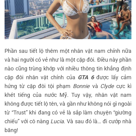
Phần sau tiết lộ thêm một nhân vật nam chính nữa
và hai người có vẻ như là một cặp đôi. Điều này phần
nào cũng trùng khớp với nhiều thông tin khẳng định
cặp đôi nhân vật chính của
GTA 6
được lấy cảm
hứng từ cặp đôi tội phạm
Bonnie
và
Clyde
cực kì
khét tiếng của nước Mỹ. Tuy vậy, nhân vật nam
không được tiết lộ tên, và gần như không nói gì ngoài
từ “Trust” khi đang có vẻ là sắp làm chuyện “giường
chiếu” với cô nàng
Lucia
. Và sau đó là… đi cướp nhà
băng!