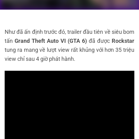
Như đã ấn định trước đó, trailer đầu tiên về siêu bom
tấn
Grand Theft Auto VI (GTA 6)
đã được
Rockstar
tung ra mang về lượt view rất khủng với hơn 35 triệu
view chỉ sau 4 giờ phát hành.