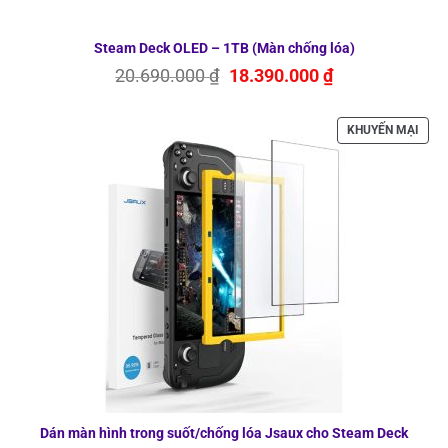
Steam Deck OLED – 1TB (Màn chống lóa)
Giá
Giá
20.690.000
₫
18.390.000
₫
gốc
hiện
là:
tại
20.690.000 ₫.
là:
SẢN
KHUYẾN MẠI
18.390.000 ₫.
PHẨ
ĐAN
GIẢ
GIÁ
Dán màn hình trong suốt/chống lóa Jsaux cho Steam Deck