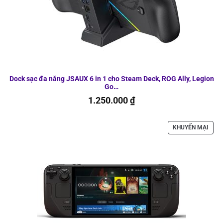
Dock sạc đa năng JSAUX 6 in 1 cho Steam Deck, ROG Ally, Legion
Go…
1.250.000
₫
SẢN
KHUYẾN MẠI
PHẨ
ĐAN
GIẢ
GIÁ