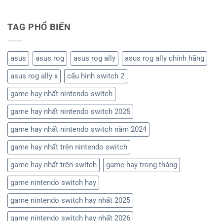
Nintendo
và
Không
Tháng
Tin
Switch
tối
có
8/2026
sốc:
2?
ưu
bình
Sony
giao
TAG PHỔ BIẾN
luận
sẽ
diện
ở
dừng
chơi
Top
phát
giả
Game
hành
lập
Nintendo
asus
asus rog
asus rog ally
asus rog ally chính hãng
đĩa
ES-
Switch
vật
DE
Cực
lý
asus rog ally x
cấu hình switch 2
trên
Hay
vào
Retroid
Sẽ
năm
Pocket
Phát
game hay nhất nintendo switch
2028
(Android)
Hành
Tháng
game hay nhất nintendo switch 2025
7/2026
game hay nhất nintendo switch năm 2024
game hay nhất trên nintendo switch
game hay nhất trên switch
game hay trong tháng
game nintendo switch hay
game nintendo switch hay nhất 2025
game nintendo switch hay nhất 2026