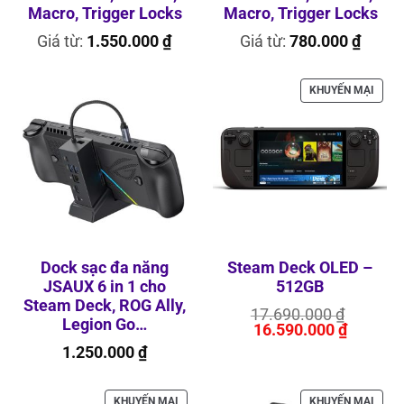
Macro, Trigger Locks
Macro, Trigger Locks
Giá từ:
1.550.000
₫
Giá từ:
780.000
₫
SẢN
KHUYẾN MẠI
PHẨ
ĐANG
GIẢM
GIÁ
Dock sạc đa năng
Steam Deck OLED –
JSAUX 6 in 1 cho
512GB
Steam Deck, ROG Ally,
Giá
17.690.000
₫
Legion Go…
Giá
gốc
16.590.000
₫
hiện
là:
1.250.000
₫
tại
17.690.
là:
16.590.
SẢN
SẢN
KHUYẾN MẠI
KHUYẾN MẠI