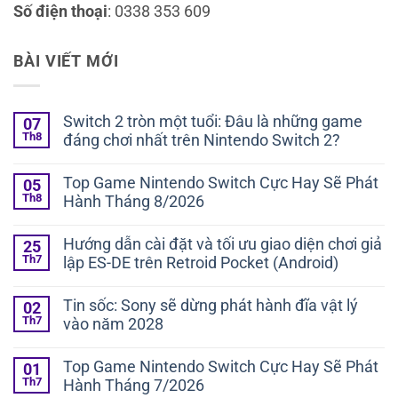
Số điện thoại
: 0338 353 609
BÀI VIẾT MỚI
Switch 2 tròn một tuổi: Đâu là những game
07
Th8
đáng chơi nhất trên Nintendo Switch 2?
Không
có
Top Game Nintendo Switch Cực Hay Sẽ Phát
05
bình
Th8
Hành Tháng 8/2026
luận
ở
Không
Switch
có
2
Hướng dẫn cài đặt và tối ưu giao diện chơi giả
25
bình
tròn
Th7
lập ES-DE trên Retroid Pocket (Android)
luận
một
ở
tuổi:
Không
Top
Đâu
có
Game
Tin sốc: Sony sẽ dừng phát hành đĩa vật lý
02
là
bình
Nintendo
những
Th7
vào năm 2028
luận
Switch
game
ở
Cực
Không
đáng
Hướng
Hay
có
chơi
dẫn
Top Game Nintendo Switch Cực Hay Sẽ Phát
01
Sẽ
bình
nhất
cài
Phát
Th7
Hành Tháng 7/2026
luận
trên
đặt
Hành
ở