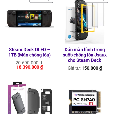
PHẨM
PHẨ
ĐANG
ĐANG
GIẢM
GIẢM
GIÁ
GIÁ
Steam Deck OLED –
Dán màn hình trong
1TB (Màn chống lóa)
suốt/chống lóa Jsaux
cho Steam Deck
Giá
20.690.000
₫
Giá
gốc
18.390.000
₫
Giá từ:
150.000
₫
hiện
là:
tại
20.690.000 ₫.
là:
18.390.000 ₫.