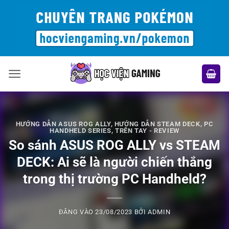
Bỏ
qua
nội
dung
HƯỚNG DẪN ASUS ROG ALLY
,
HƯỚNG DẪN STEAM DECK
,
PC
HANDHELD SERIES
,
TRÊN TAY - REVIEW
So sánh ASUS ROG ALLY vs STEAM
DECK: Ai sẽ là người chiến thắng
trong thị trường PC Handheld?
ĐĂNG VÀO
23/08/2023
BỞI
ADMIN