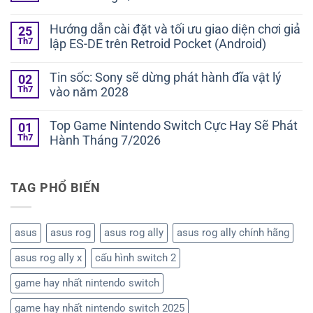
ở
Không
Switch
có
2
Hướng dẫn cài đặt và tối ưu giao diện chơi giả
25
bình
tròn
Th7
lập ES-DE trên Retroid Pocket (Android)
luận
một
ở
tuổi:
Không
Top
Đâu
có
Game
Tin sốc: Sony sẽ dừng phát hành đĩa vật lý
02
là
bình
Nintendo
những
Th7
vào năm 2028
luận
Switch
game
ở
Cực
Không
đáng
Hướng
Hay
có
chơi
dẫn
Top Game Nintendo Switch Cực Hay Sẽ Phát
01
Sẽ
bình
nhất
cài
Phát
Th7
Hành Tháng 7/2026
luận
trên
đặt
Hành
ở
Nintendo
và
Không
Tháng
Tin
Switch
tối
có
8/2026
sốc:
2?
ưu
bình
Sony
giao
TAG PHỔ BIẾN
luận
sẽ
diện
ở
dừng
chơi
Top
phát
giả
Game
hành
lập
Nintendo
asus
asus rog
asus rog ally
asus rog ally chính hãng
đĩa
ES-
Switch
vật
DE
Cực
lý
asus rog ally x
cấu hình switch 2
trên
Hay
vào
Retroid
Sẽ
năm
Pocket
Phát
game hay nhất nintendo switch
2028
(Android)
Hành
Tháng
game hay nhất nintendo switch 2025
7/2026