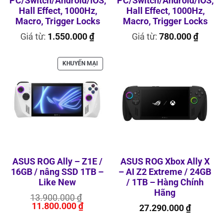
PC/Switch/Android/iOS,
PC/Switch/Android/iOS,
Hall Effect, 1000Hz,
Hall Effect, 1000Hz,
Macro, Trigger Locks
Macro, Trigger Locks
Giá từ:
1.550.000
₫
Giá từ:
780.000
₫
SẢN
KHUYẾN MẠI
PHẨM
ĐANG
GIẢM
GIÁ
ASUS ROG Ally – Z1E /
ASUS ROG Xbox Ally X
16GB / nâng SSD 1TB –
– AI Z2 Extreme / 24GB
Like New
/ 1TB – Hàng Chính
Hãng
Giá
13.900.000
₫
Giá
gốc
11.800.000
₫
27.290.000
₫
hiện
là: