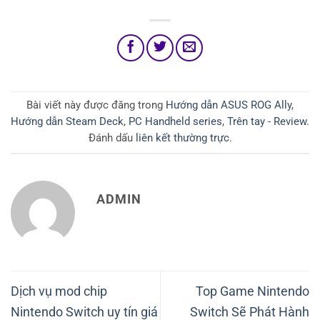
tại
13.900.000 ₫.
là:
11.800.000 ₫.
Bài viết này được đăng trong
Hướng dẫn ASUS ROG Ally
,
Hướng dẫn Steam Deck
,
PC Handheld series
,
Trên tay - Review
.
Đánh dấu
liên kết thường trực
.
ADMIN
Dịch vụ mod chip
Top Game Nintendo
Nintendo Switch uy tín giá
Switch Sẽ Phát Hành