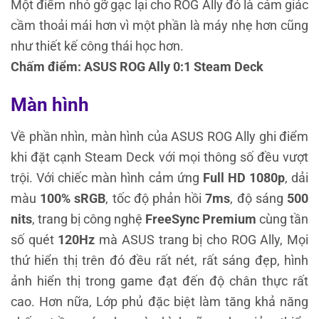
Một điểm nhỏ gỡ gạc lại cho ROG Ally đó là cảm giác
cầm thoải mái hơn vì một phần là máy nhẹ hơn cũng
như thiết kế công thái học hơn.
Chấm điểm: ASUS ROG Ally 0:1 Steam Deck
Màn hình
Về phần nhìn, màn hình của ASUS ROG Ally ghi điểm
khi đặt cạnh Steam Deck với mọi thông số đều vượt
trội. Với chiếc màn hình cảm ứng
Full HD 1080p
, dải
màu
100% sRGB
, tốc độ phản hồi
7ms
, độ sáng
500
nits
, trang bị công nghệ
FreeSync Premium
cùng tần
số quét
120Hz
mà ASUS trang bị cho ROG Ally, Mọi
thứ hiển thị trên đó đều rất nét, rất sáng đẹp, hình
ảnh hiển thị trong game đạt đến độ chân thực rất
cao. Hơn nữa, Lớp phủ đặc biệt làm tăng khả năng