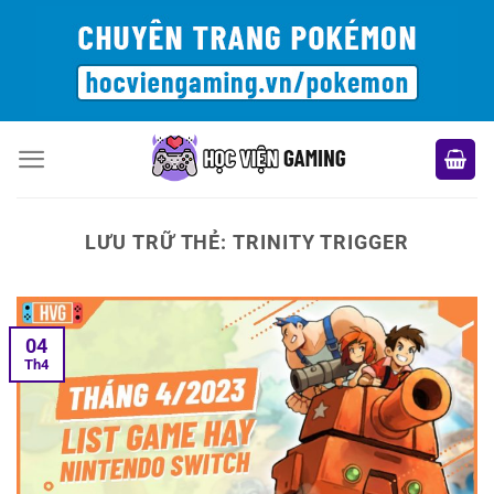
Bỏ
qua
nội
dung
LƯU TRỮ THẺ:
TRINITY TRIGGER
04
Th4