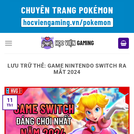
Bỏ
qua
nội
dung
LƯU TRỮ THẺ:
GAME NINTENDO SWITCH RA
MẮT 2024
11
Th1