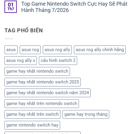
có
chơi
dẫn
Top Game Nintendo Switch Cực Hay Sẽ Phát
01
Sẽ
bình
nhất
cài
Phát
Th7
Hành Tháng 7/2026
luận
trên
đặt
Hành
ở
Nintendo
và
Không
Tháng
Tin
Switch
tối
có
8/2026
sốc:
2?
ưu
bình
Sony
giao
TAG PHỔ BIẾN
luận
sẽ
diện
ở
dừng
chơi
Top
phát
giả
Game
hành
lập
Nintendo
asus
asus rog
asus rog ally
asus rog ally chính hãng
đĩa
ES-
Switch
vật
DE
Cực
lý
asus rog ally x
cấu hình switch 2
trên
Hay
vào
Retroid
Sẽ
năm
Pocket
Phát
game hay nhất nintendo switch
2028
(Android)
Hành
Tháng
game hay nhất nintendo switch 2025
7/2026
game hay nhất nintendo switch năm 2024
game hay nhất trên nintendo switch
game hay nhất trên switch
game hay trong tháng
game nintendo switch hay