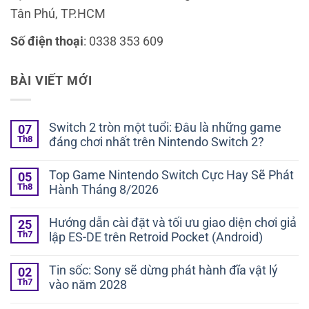
Tân Phú, TP.HCM
Số điện thoại
: 0338 353 609
BÀI VIẾT MỚI
Switch 2 tròn một tuổi: Đâu là những game
07
Th8
đáng chơi nhất trên Nintendo Switch 2?
Không
có
Top Game Nintendo Switch Cực Hay Sẽ Phát
05
bình
Th8
Hành Tháng 8/2026
luận
ở
Không
Switch
có
2
Hướng dẫn cài đặt và tối ưu giao diện chơi giả
25
bình
tròn
Th7
lập ES-DE trên Retroid Pocket (Android)
luận
một
ở
tuổi:
Không
Top
Đâu
có
Game
Tin sốc: Sony sẽ dừng phát hành đĩa vật lý
02
là
bình
Nintendo
những
Th7
vào năm 2028
luận
Switch
game
ở
Cực
Không
đáng
Hướng
Hay