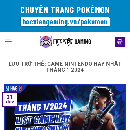
Bỏ
qua
nội
dung
LƯU TRỮ THẺ:
GAME NINTENDO HAY NHẤT
THÁNG 1 2024
31
Th12