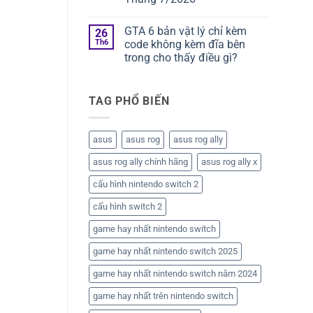
GTA 6 bản vật lý chỉ kèm
26
Th6
code không kèm đĩa bên
trong cho thấy điều gì?
TAG PHỔ BIẾN
asus
asus rog
asus rog ally
asus rog ally chính hãng
asus rog ally x
cấu hình nintendo switch 2
cấu hình switch 2
game hay nhất nintendo switch
game hay nhất nintendo switch 2025
game hay nhất nintendo switch năm 2024
game hay nhất trên nintendo switch