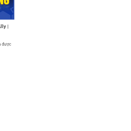
ly |
a được