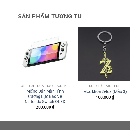
SẢN PHẨM TƯƠNG TỰ
H
ỐP - TÚI - NÚM BỌC - DÁN MÀN HÌNH
ĐỒ CHƠI - MÔ HÌNH
Miếng Dán Màn Hình
u 5)
Móc khóa Zelda (Mẫu 3)
Cường Lực Bảo Vệ
100.000
₫
Nintendo Switch OLED
200.000
₫