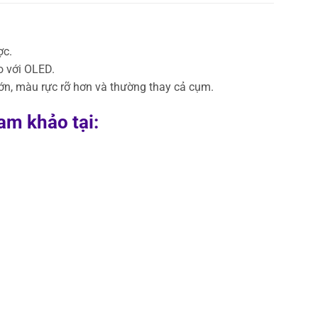
ợc.
o với OLED.
n, màu rực rỡ hơn và thường thay cả cụm.
am khảo tại: