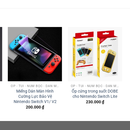
ỐP - TÚI - NÚM BỌC - DÁN MÀN HÌNH
ỐP - TÚI - NÚM BỌC - DÁN MÀN HÌNH
Miếng Dán Màn Hình
Ốp cứng trong suốt DOBE
Cường Lực Bảo Vệ
cho Nintendo Switch Lite
Nintendo Switch V1/ V2
230.000
₫
200.000
₫