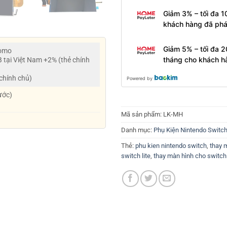
Giảm 3% – tối đa 1
khách hàng đã phá
Giảm 5% – tối đa 2
Momo
tháng cho khách h
B tại Việt Nam +2% (thẻ chính
 chính chủ)
Powered by
ước)
Mã sản phẩm:
LK-MH
Danh mục:
Phụ Kiện Nintendo Switc
Thẻ:
phu kien nintendo switch
,
thay 
switch lite
,
thay màn hình cho switch