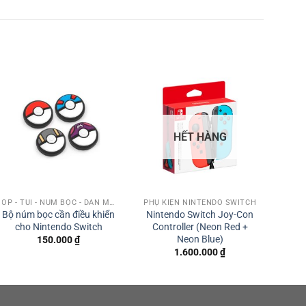
HẾT HÀNG
ỐP - TÚI - NÚM BỌC - DÁN MÀN HÌNH
PHỤ KIỆN NINTENDO SWITCH
Bộ núm bọc cần điều khiển
Nintendo Switch Joy-Con
cho Nintendo Switch
Controller (Neon Red +
Neon Blue)
150.000
₫
1.600.000
₫