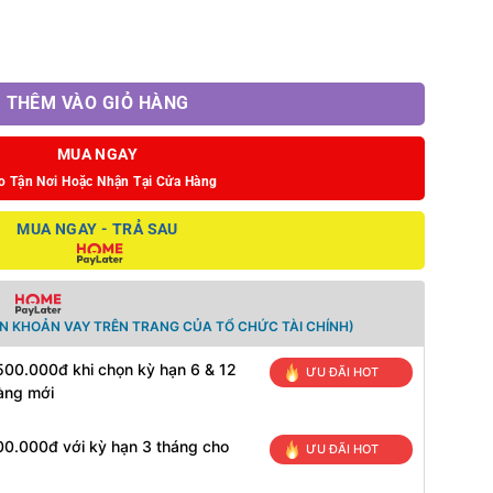
ch Lite, V1/V2, Oled số lượng
THÊM VÀO GIỎ HÀNG
MUA NGAY
o Tận Nơi Hoặc Nhận Tại Cửa Hàng
MUA NGAY - TRẢ SAU
N KHOẢN VAY TRÊN TRANG CỦA TỔ CHỨC TÀI CHÍNH)
500.000đ khi chọn kỳ hạn 6 & 12
ƯU ĐÃI HOT
àng mới
00.000đ với kỳ hạn 3 tháng cho
ƯU ĐÃI HOT