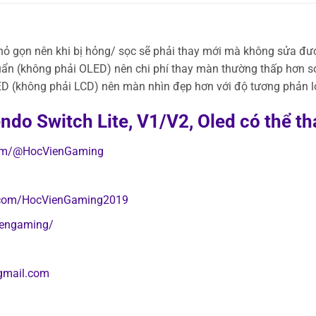
ỏ gọn nên khi bị hỏng/ sọc sẽ phải thay mới mà không sửa đư
n (không phải OLED) nên chi phí thay màn thường thấp hơn s
 (không phải LCD) nên màn nhìn đẹp hơn với độ tương phản lớ
do Switch Lite, V1/V2, Oled có thể th
com/@HocVienGaming
.com/HocVienGaming2019
iengaming/
gmail.com