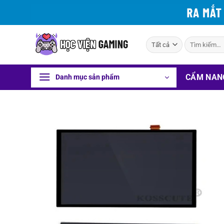
Bỏ
qua
nội
Tìm
dung
kiếm:
CẨM NAN
Danh mục sản phẩm