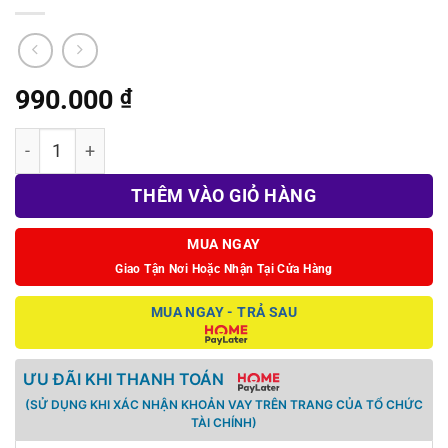
990.000
₫
Sạc 65W GaN kiêm Dock xuất hình 4K30Hz IINE + Video Captu
THÊM VÀO GIỎ HÀNG
MUA NGAY
Giao Tận Nơi Hoặc Nhận Tại Cửa Hàng
MUA NGAY - TRẢ SAU
ƯU ĐÃI KHI THANH TOÁN
(SỬ DỤNG KHI XÁC NHẬN KHOẢN VAY TRÊN TRANG CỦA TỔ CHỨC
TÀI CHÍNH)