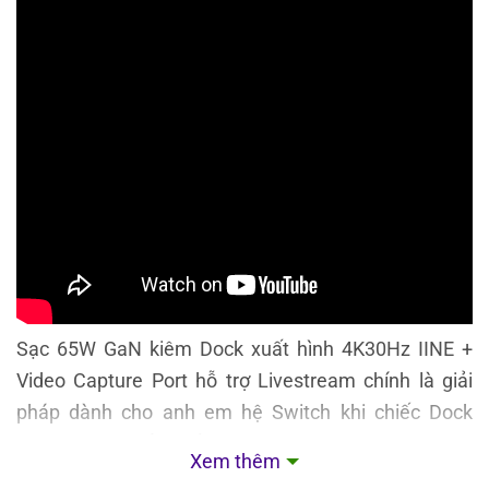
Sạc 65W GaN kiêm Dock xuất hình 4K30Hz IINE +
Video Capture Port hỗ trợ Livestream chính là giải
pháp dành cho anh em hệ Switch khi chiếc Dock
theo máy quá cồng kềnh, phù hợp với những ai thích
Xem thêm
di chuyển, mang đi du lịch.