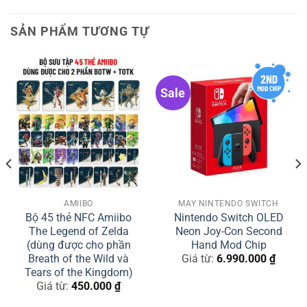
Nay sản phẩm còn được trang bị thêm cổng Video
Capture cho phép ghi hình hoặc phục vụ Livestream
SẢN PHẨM TƯƠNG TỰ
trên máy tính bàn, Laptop dễ dàng. Bạn không cần
phải sắm thêm Video Capture Card tốn kém nữa.
Sale
AMIIBO
MÁY NINTENDO SWITCH
Bộ 45 thẻ NFC Amiibo
Nintendo Switch OLED
The Legend of Zelda
Neon Joy-Con Second
(dùng được cho phần
Hand Mod Chip
Breath of the Wild và
Giá từ:
6.990.000
₫
Tears of the Kingdom)
Giá từ:
450.000
₫