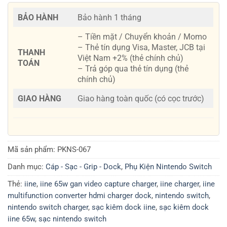
BẢO HÀNH
Bảo hành 1 tháng
– Tiền mặt / Chuyển khoản / Momo
– Thẻ tín dụng Visa, Master, JCB tại
THANH
Việt Nam +2% (thẻ chính chủ)
TOÁN
– Trả góp qua thẻ tín dụng (thẻ
chính chủ)
GIAO HÀNG
Giao hàng toàn quốc (có cọc trước)
Mã sản phẩm:
PKNS-067
Danh mục:
Cáp - Sạc - Grip - Dock
,
Phụ Kiện Nintendo Switch
Thẻ:
iine
,
iine 65w gan video capture charger
,
iine charger
,
iine
multifunction converter hdmi charger dock
,
nintendo switch
,
nintendo switch charger
,
sạc kiêm dock iine
,
sạc kiêm dock
iine 65w
,
sạc nintendo switch