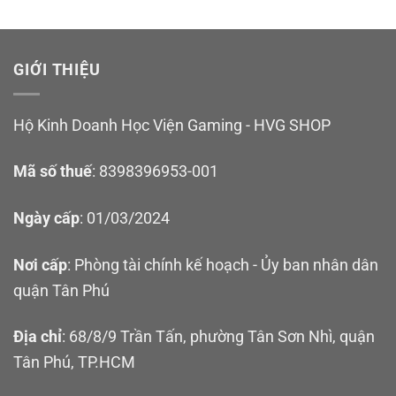
GIỚI THIỆU
Hộ Kinh Doanh Học Viện Gaming - HVG SHOP
Trọn bộ sản phẩm
Mã số thuế
: 8398396953-001
Trọn bộ sản phẩm bao gồm:
Ngày cấp
: 01/03/2024
Sạc 65W GaN kiêm Dock xuất hình 4K30Hz IINE +
Video Capture Port
Nơi cấp
: Phòng tài chính kế hoạch - Ủy ban nhân dân
Dây cáp IINE C to C bọc dù cao cấp dài 1m
quận Tân Phú
Dây cáp C to A phục vụ tính năng Capture
Địa chỉ
: 68/8/9 Trần Tấn, phường Tân Sơn Nhì, quận
Tân Phú, TP.HCM