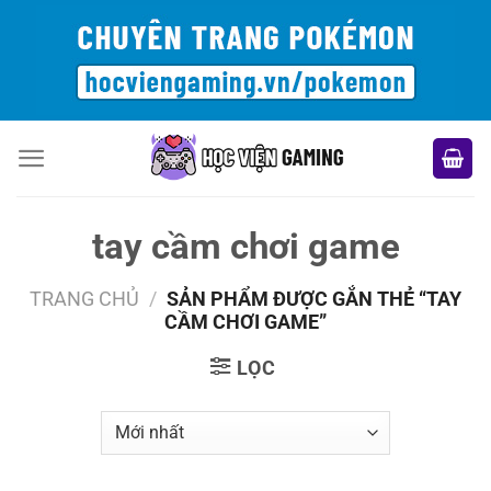
Bỏ
qua
nội
dung
tay cầm chơi game
TRANG CHỦ
/
SẢN PHẨM ĐƯỢC GẮN THẺ “TAY
CẦM CHƠI GAME”
LỌC