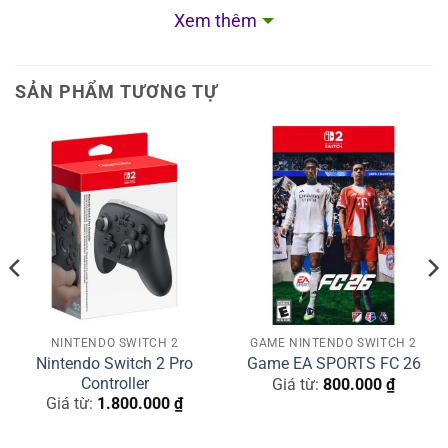
mechanical microswitch cho cảm giác bấm rõ ràng,
Xem thêm
phản hồi nhanh và rất “đã tay”, đặc biệt phù hợp với
game hành động hoặc FPS.
SẢN PHẨM TƯƠNG TỰ
Hỗ trợ đầy đủ tính năng cao cấp:
Mobapad M12 HD hỗ trợ:
HD Rumble.
Gyro 6 trục.
NFC/Amiibo.
Macro & remap nút.
NINTENDO SWITCH 2
GAME NINTENDO SWITCH 2
Nintendo Switch 2 Pro
Game EA SPORTS FC 26
Turbo mode.
Controller
Giá từ:
800.000
₫
Giá từ:
1.800.000
₫
2 nút phụ phía sau (M1/M2).