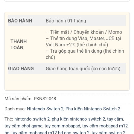
BẢO HÀNH
Bảo hành 01 tháng
– Tiền mặt / Chuyển khoản / Momo
– Thẻ tín dụng Visa, Master, JCB tại
THANH
Việt Nam +2% (thẻ chính chủ)
TOÁN
– Trả góp qua thẻ tín dụng (thẻ chính
chủ)
GIAO HÀNG
Giao hàng toàn quốc (có cọc trước)
Mã sản phẩm:
PKNS2-048
Danh mục:
Nintendo Switch 2
,
Phụ kiện Nintendo Switch 2
Thẻ:
nintendo switch 2
,
phụ kiện nintendo switch 2
,
tay cầm
,
tay cầm chơi game
,
tay cam mobapad
,
tay cầm mobapad m12
hd
,
tay cầm mobapad m12 hd cho switch 2
,
tay cầm switch 2