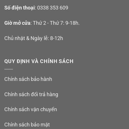
Số điện thoại
: 0338 353 609
M12 HD cho Switch 2 chính hãng
giá tốt ở đâu?
Giờ mở cửa
: Thứ 2 - Thứ 7: 9-18h.
Youtube Học Viện
Chủ nhật & Ngày lễ: 8-12h
Gaming:
https://www.youtube.com/@HocVienGam
Website:
https://hocviengaming.vn/
QUY ĐỊNH VÀ CHÍNH SÁCH
Fanpage Học Viện
Gaming:
https://www.facebook.com/HocVienGami
Chính sách bảo hành
Group thảo
luận:
www.facebook.com/groups/hocviengaming/
Chính sách đổi trả hàng
TikTok:
https://www.tiktok.com/@hocviengaming
Chính sách vận chuyển
Email công việc, quảng
cáo:
hocviengaming2021@gmail.com
Chính sách bảo mật