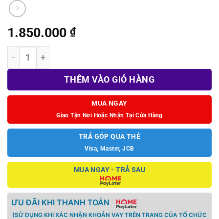
1.850.000
₫
Tay cầm Mobapad M12 HD cho Switch 2 số lượng
THÊM VÀO GIỎ HÀNG
MUA NGAY
Giao Tận Nơi Hoặc Nhận Tại Cửa Hàng
TRẢ GÓP QUA THẺ
Visa, Master, JCB
MUA NGAY - TRẢ SAU
ƯU ĐÃI KHI THANH TOÁN
(SỬ DỤNG KHI XÁC NHẬN KHOẢN VAY TRÊN TRANG CỦA TỔ CHỨC