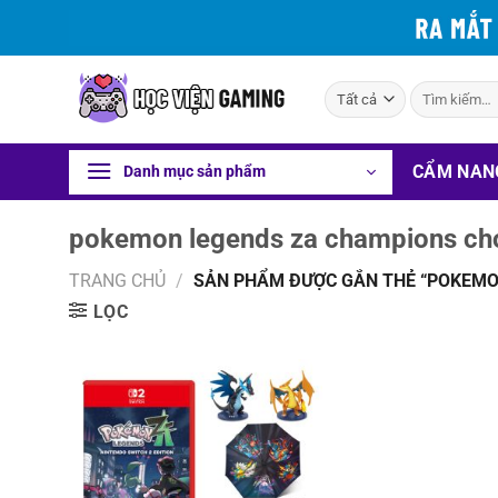
Bỏ
qua
nội
Tìm
dung
kiếm:
CẨM NAN
Danh mục sản phẩm
pokemon legends za champions cho
TRANG CHỦ
/
SẢN PHẨM ĐƯỢC GẮN THẺ “POKEMO
LỌC