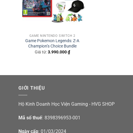
GAME NINTENDO SWITCH 2
Game Pokemon Legends: Z-A
Champion’s Choice Bundle
Giá từ:
3.990.000
₫
GIỚI THIỆU
Hộ Kinh Doanh Học Viện Gaming - HVG SHOP
Mã số thuế
: 8398396953-001
Ngày cấp
: 01/03/2024