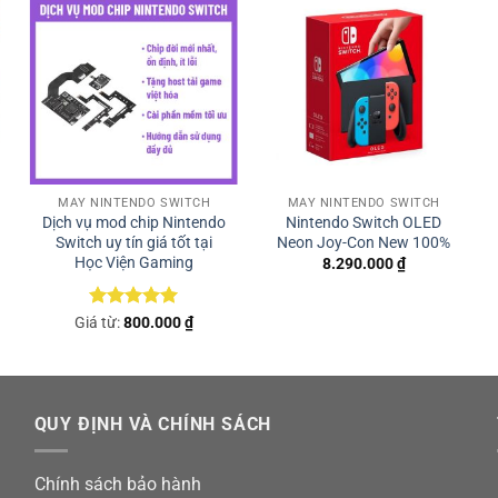
Nintendo Switch 2 Edition Champion’
MÁY NINTENDO SWITCH
MÁY NINTENDO SWITCH
Dịch vụ mod chip Nintendo
Nintendo Switch OLED
Switch uy tín giá tốt tại
Neon Joy-Con New 100%
đặt mua tại:
Học Viện Gaming
8.290.000
₫
aming
Được xếp
Giá từ:
800.000
₫
hạng
5
5
sao
nGaming2019
ming/
QUY ĐỊNH VÀ CHÍNH SÁCH
Chính sách bảo hành
gmail.com