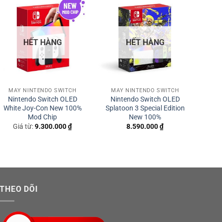
Sale
HẾT HÀNG
HẾT HÀNG
s Choice Bundle chính hãng giá
MÁY NINTENDO SWITCH
MÁY NINTENDO SWITCH
MÁ
Nintendo Switch OLED
Nintendo Switch OLED
Ni
White Joy-Con New 100%
Splatoon 3 Special Edition
Wh
Mod Chip
New 100%
Giá từ:
9.300.000
₫
8.590.000
₫
G
THEO DÕI