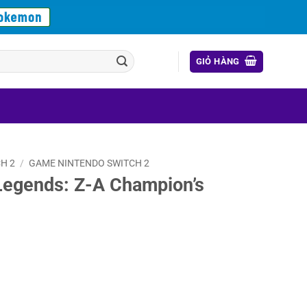
GIỎ HÀNG
H 2
/
GAME NINTENDO SWITCH 2
egends: Z-A Champion’s