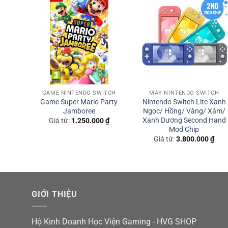
Pin set 3 Pokemon Starter
Mô hình Pokemon Charizard Mega X và Y
Mũ, Ly, Ô phiên bản Pokemon Z-A
Mua Bộ Pokemon Legends: Z-A – 
tốt ở đâu?
TCH
GAME NINTENDO SWITCH
MÁY NINTENDO SWITCH
Game Super Mario Party
Nintendo Switch Lite Xanh
let
Jamboree
Ngọc/ Hồng/ Vàng/ Xám/
0
₫
Hiện game đang được phân phối tại HVG Shop, liên hệ 
Xanh Dương Second Hand
Giá từ:
1.250.000
₫
Mod Chip
Youtube Học Viện Gaming:
youtube.com/HocVienG
Giá từ:
3.800.000
₫
Website:
https://hocviengaming.vn/
Fanpage Học Viện Gaming:
facebook.com/HocVie
Group thảo luận:
facebook.com/groups/hocvienga
GIỚI THIỆU
TikTok:
tiktok.com/@hocviengaming
Hộ Kinh Doanh Học Viện Gaming - HVG SHOP
Email công việc, quảng cáo:
hocviengaming2021@