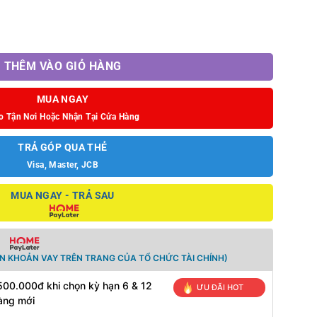
mpion's Choice Bundle số lượng
THÊM VÀO GIỎ HÀNG
MUA NGAY
o Tận Nơi Hoặc Nhận Tại Cửa Hàng
TRẢ GÓP QUA THẺ
Visa, Master, JCB
MUA NGAY - TRẢ SAU
N KHOẢN VAY TRÊN TRANG CỦA TỔ CHỨC TÀI CHÍNH)
500.000đ khi chọn kỳ hạn 6 & 12
ƯU ĐÃI HOT
àng mới