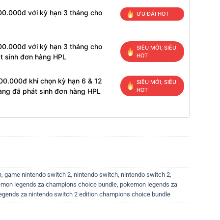
00.000đ với kỳ hạn 3 tháng cho
ƯU ĐÃI HOT
00.000đ với kỳ hạn 3 tháng cho
SIÊU MỚI, SIÊU
HOT
t sinh đơn hàng HPL
00.000đ khi chọn kỳ hạn 6 & 12
SIÊU MỚI, SIÊU
HOT
àng đã phát sinh đơn hàng HPL
h
,
game nintendo switch 2
,
nintendo switch
,
nintendo switch 2
,
mon legends za champions choice bundle
,
pokemon legends za
gends za nintendo switch 2 edition champions choice bundle