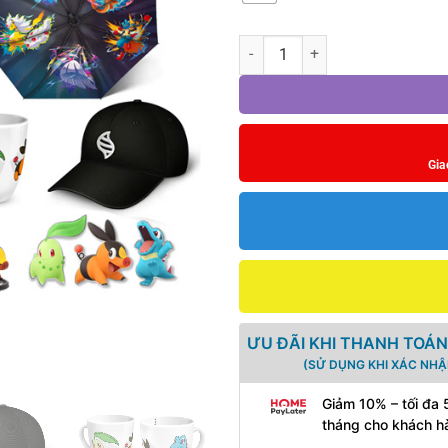
Game Pokemon Legends: Z-A Cha
Gia
ƯU ĐÃI KHI THANH TOÁN
(SỬ DỤNG KHI XÁC NHẬ
Giảm 10% – tối đa 
tháng cho khách h