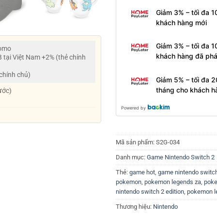
Giảm 3% – tối đa 1
khách hàng mới
Giảm 3% – tối đa 1
Momo
khách hàng đã phá
B tại Việt Nam +2% (thẻ chính
 chính chủ)
Giảm 5% – tối đa 2
tháng cho khách h
ước)
Powered by
Mã sản phẩm:
S2G-034
Danh mục:
Game Nintendo Switch 2
Thẻ:
game hot
,
game nintendo switc
pokemon
,
pokemon legends za
,
poke
nintendo switch 2 edition
,
pokemon le
Thương hiệu:
Nintendo