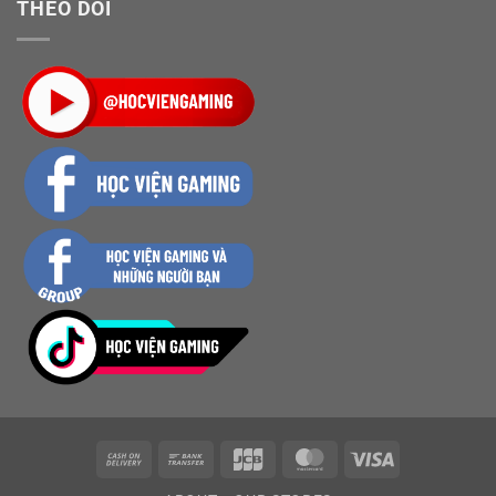
THEO DÕI
Cash
Bank
JCB
MasterCard
Visa
On
Transfer