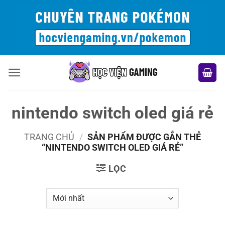
Bỏ
qua
nội
dung
nintendo switch oled giá rẻ
TRANG CHỦ
/
SẢN PHẨM ĐƯỢC GẮN THẺ
“NINTENDO SWITCH OLED GIÁ RẺ”
LỌC