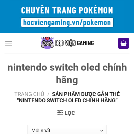
Bỏ
qua
nội
dung
nintendo switch oled chính
hãng
TRANG CHỦ
/
SẢN PHẨM ĐƯỢC GẮN THẺ
“NINTENDO SWITCH OLED CHÍNH HÃNG”
LỌC