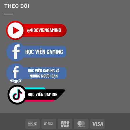
THEO DÕI
Cash
Bank
JCB
MasterCard
Visa