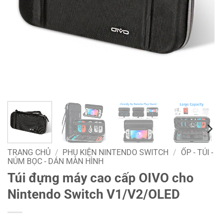
TRANG CHỦ
/
PHỤ KIỆN NINTENDO SWITCH
/
ỐP - TÚI -
NÚM BỌC - DÁN MÀN HÌNH
Túi đựng máy cao cấp OIVO cho
Nintendo Switch V1/V2/OLED