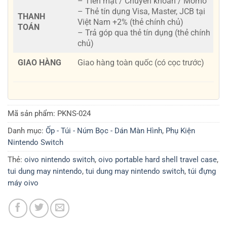
– Tiền mặt / Chuyển khoản / Momo
– Thẻ tín dụng Visa, Master, JCB tại
THANH
Việt Nam +2% (thẻ chính chủ)
TOÁN
– Trả góp qua thẻ tín dụng (thẻ chính
chủ)
GIAO HÀNG
Giao hàng toàn quốc (có cọc trước)
Mã sản phẩm:
PKNS-024
Danh mục:
Ốp - Túi - Núm Bọc - Dán Màn Hình
,
Phụ Kiện
Nintendo Switch
Thẻ:
oivo nintendo switch
,
oivo portable hard shell travel case
,
tui dung may nintendo
,
tui dung may nintendo switch
,
túi đựng
máy oivo