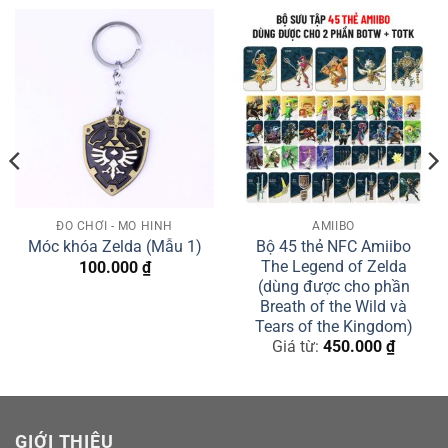
ĐỒ CHƠI - MÔ HÌNH
AMIIBO
Bộ 45 thẻ NFC Amiibo
Móc khóa Zelda (Mẫu 1)
The Legend of Zelda
100.000
₫
(dùng được cho phần
Breath of the Wild và
Tears of the Kingdom)
Giá từ:
450.000
₫
GIỚI THIỆU