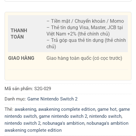
– Tiền mặt / Chuyển khoản / Momo
– Thẻ tín dụng Visa, Master, JCB tại
THANH
Việt Nam +2% (thẻ chính chủ)
TOÁN
– Trả góp qua thẻ tín dụng (thẻ chính
chủ)
GIAO HÀNG
Giao hàng toàn quốc (có cọc trước)
Mã sản phẩm:
S2G-029
Danh mục:
Game Nintendo Switch 2
Thẻ:
awakening
,
awakening complete edition
,
game hot
,
game
nintendo switch
,
game nintendo switch 2
,
nintendo switch
,
nintendo switch 2
,
nobunaga's ambition
,
nobunaga's ambition
awakening complete edition