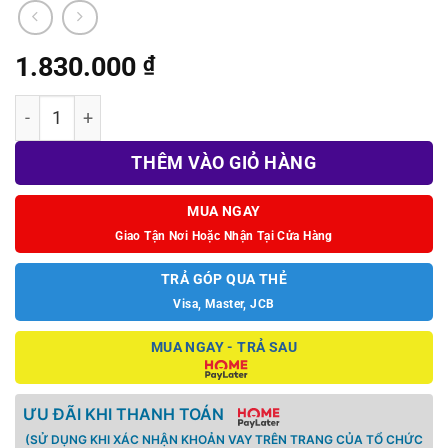
1.830.000
₫
Game NOBUNAGA'S AMBITION: Awakening Complete Edition
THÊM VÀO GIỎ HÀNG
MUA NGAY
Giao Tận Nơi Hoặc Nhận Tại Cửa Hàng
TRẢ GÓP QUA THẺ
Visa, Master, JCB
MUA NGAY - TRẢ SAU
ƯU ĐÃI KHI THANH TOÁN
(SỬ DỤNG KHI XÁC NHẬN KHOẢN VAY TRÊN TRANG CỦA TỔ CHỨC