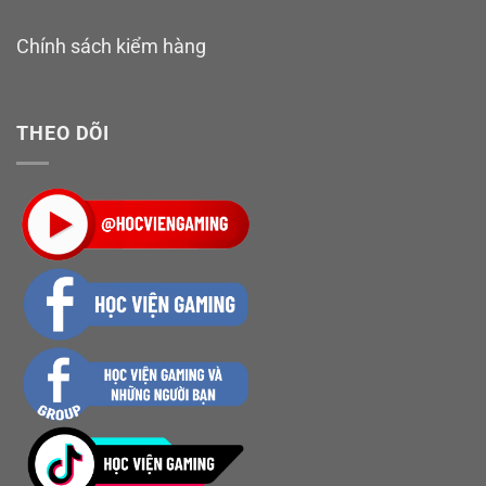
TikTok:
tiktok.com/@hocviengaming
Chính sách kiểm hàng
Email công việc, quảng
cáo:
hocviengaminocg2021@gmail.com
THEO DÕI