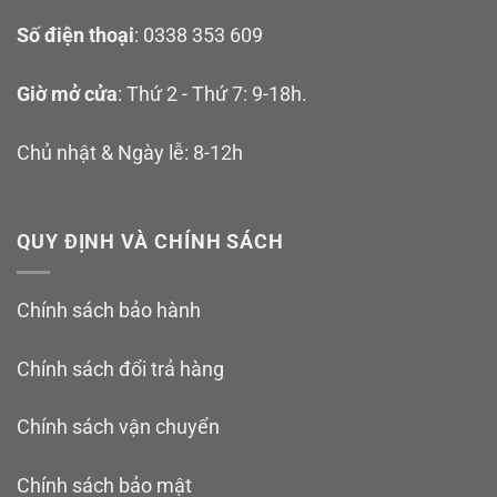
AMBITION: Awakening Complete
Số điện thoại
: 0338 353 609
Edition – Nintendo Switch 2 chính
Giờ mở cửa
: Thứ 2 - Thứ 7: 9-18h.
hãng giá tốt ở đâu?
Hiện game đang được phân phối tại HVG Shop, liên
Chủ nhật & Ngày lễ: 8-12h
hệ đặt mua tại:
QUY ĐỊNH VÀ CHÍNH SÁCH
Youtube Học Viện
Gaming:
youtube.com/HocVienGaming
Chính sách bảo hành
Website:
https://hocviengaming.vn/
Fanpage Học Viện
Chính sách đổi trả hàng
Gaming:
facebook.com/HocVienGaming2019
Chính sách vận chuyển
Group thảo
luận:
facebook.com/groups/hocviengaming/
Chính sách bảo mật