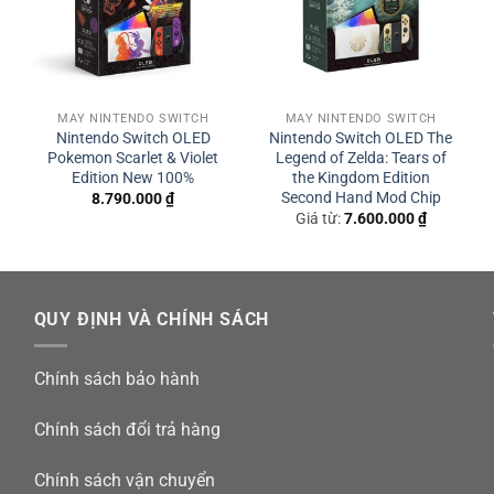
iải đố
MÁY NINTENDO SWITCH
MÁY NINTENDO SWITCH
Nintendo Switch OLED
Nintendo Switch OLED The
oi ma, bí mật ẩn
Pokemon Scarlet & Violet
Legend of Zelda: Tears of
Edition New 100%
the Kingdom Edition
 lực
Second Hand Mod Chip
8.790.000
₫
để vượt qua chướng ngại
Giá từ:
7.600.000
₫
thứ hạng cao hơn
n như Gloomy Manor – Cơ bản, giải đố nhẹ, Haunted Towers – T
QUY ĐỊNH VÀ CHÍNH SÁCH
y Mode (chơi đơn), ScareScraper (online/local co-op) Leo tầng 
Chính sách bảo hành
 Nintendo Switch chính hãng giá tốt 
Chính sách đổi trả hàng
đặt mua tại:
Chính sách vận chuyển