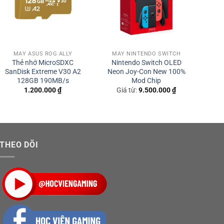
MÁY ASUS ROG ALLY
MÁY NINTENDO SWITCH
MÁ
Thẻ nhớ MicroSDXC
Nintendo Switch OLED
Ni
SanDisk Extreme V30 A2
Neon Joy-Con New 100%
Whi
128GB 190MB/s
Mod Chip
1.200.000
₫
Giá từ:
9.500.000
₫
G
rồng cây, nước, hệ thực vật hay Old Clockworks – Máy
THEO DÕI
cùng bạn bè, săn ma theo thời gian.
ở đâu?