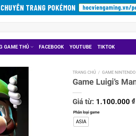
G GAME THỦ
FACEBOOK
YOUTUBE
TIKTOK
TRANG CHỦ
/
GAME NINTENDO
Game Luigi’s Ma
Giá từ:
1.100.000
₫
Phân loại game
ASIA