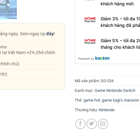
khách hàng mới
Giảm 3% – tối đa 1
khách hàng đã phá
ằng ngày. Xem ngay tại
đây
!
Giảm 5% – tối đa 2
tháng cho khách h
Momo
B tại Việt Nam +2% (thẻ chính
Powered by
 chính chủ)
ước)
Mã sản phẩm:
SG-026
Danh mục:
Game Nintendo Switch
Thẻ:
game hot
,
game luigi's mansion
Thương hiệu:
Nintendo