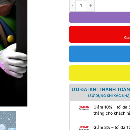
Game Luigi’s Mansion 2 HD số l
Gia
ƯU ĐÃI KHI THANH TOÁN
(SỬ DỤNG KHI XÁC NHẬ
Giảm 10% – tối đa 
tháng cho khách h
Giảm 3% – tối đa 1