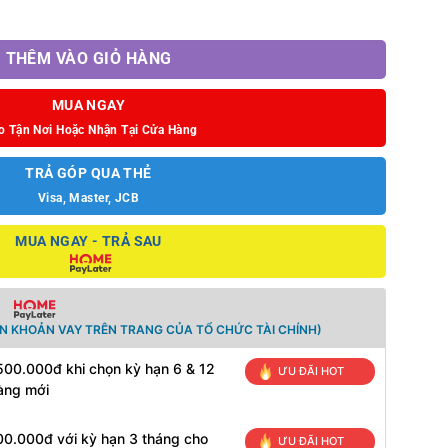
ượng
THÊM VÀO GIỎ HÀNG
MUA NGAY
o Tận Nơi Hoặc Nhận Tại Cửa Hàng
TRẢ GÓP QUA THẺ
Visa, Master, JCB
MUA NGAY - TRẢ SAU
N KHOẢN VAY TRÊN TRANG CỦA TỔ CHỨC TÀI CHÍNH)
500.000đ khi chọn kỳ hạn 6 & 12
ƯU ĐÃI HOT
àng mới
00.000đ với kỳ hạn 3 tháng cho
ƯU ĐÃI HOT