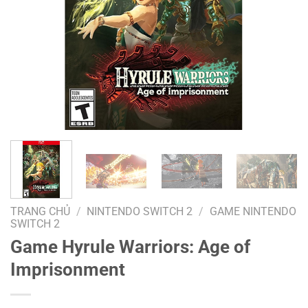
TRANG CHỦ
/
NINTENDO SWITCH 2
/
GAME NINTENDO
SWITCH 2
Game Hyrule Warriors: Age of
Imprisonment