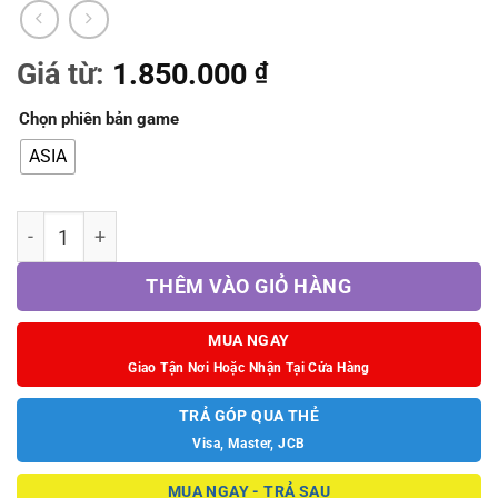
Giá từ:
1.850.000
₫
Chọn phiên bản game
ASIA
Game Hyrule Warriors: Age of Imprisonment số lượng
THÊM VÀO GIỎ HÀNG
MUA NGAY
Giao Tận Nơi Hoặc Nhận Tại Cửa Hàng
TRẢ GÓP QUA THẺ
Visa, Master, JCB
MUA NGAY - TRẢ SAU