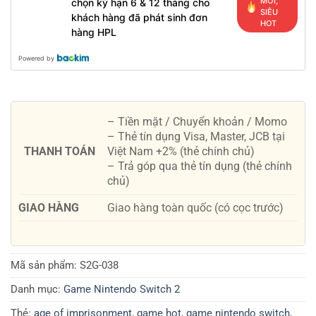
MỚI,
chọn kỳ hạn 6 & 12 tháng cho
SIÊU
khách hàng đã phát sinh đơn
HOT
hàng HPL
Powered by
– Tiền mặt / Chuyển khoản / Momo
– Thẻ tín dụng Visa, Master, JCB tại
THANH TOÁN
Việt Nam +2% (thẻ chính chủ)
– Trả góp qua thẻ tín dụng (thẻ chính
chủ)
GIAO HÀNG
Giao hàng toàn quốc (có cọc trước)
Mã sản phẩm:
S2G-038
Danh mục:
Game Nintendo Switch 2
Thẻ:
age of imprisonment
,
game hot
,
game nintendo switch
,