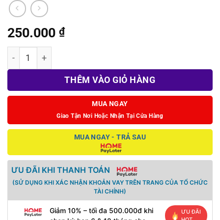
250.000
₫
Bộ núm bọc Jsaux cho Joy-Con Switch 2 số lượng
THÊM VÀO GIỎ HÀNG
MUA NGAY
Giao Tận Nơi Hoặc Nhận Tại Cửa Hàng
MUA NGAY - TRẢ SAU
ƯU ĐÃI KHI THANH TOÁN
(SỬ DỤNG KHI XÁC NHẬN KHOẢN VAY TRÊN TRANG CỦA TỔ CHỨC
TÀI CHÍNH)
Giảm 10% – tối đa 500.000đ khi
ƯU ĐÃI
HOT