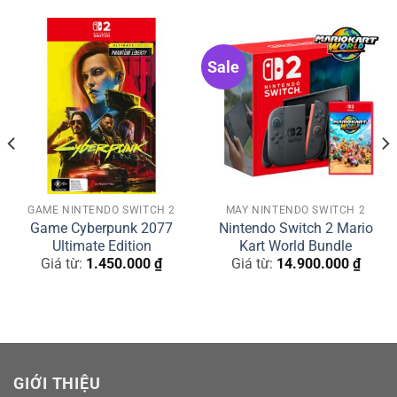
Youtube Học Viện
Gaming:
https://www.youtube.com/@HocVienGam
Sale
Website:
https://hocviengaming.vn/
Fanpage Học Viện
Gaming:
https://www.facebook.com/HocVienGami
Group thảo
luận:
www.facebook.com/groups/hocviengaming/
GAME NINTENDO SWITCH 2
MÁY NINTENDO SWITCH 2
Game Cyberpunk 2077
Nintendo Switch 2 Mario
TikTok:
https://www.tiktok.com/@hocviengaming
Ultimate Edition
Kart World Bundle
Giá từ:
1.450.000
₫
Giá từ:
14.900.000
₫
Email công việc, quảng
cáo:
hocviengaming2021@gmail.com
GIỚI THIỆU