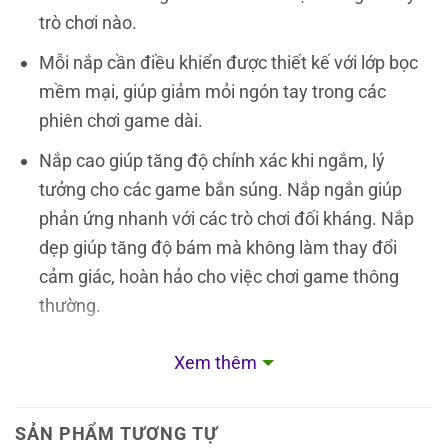
trò chơi nào.
Mỗi nắp cần điều khiển được thiết kế với lớp bọc
mềm mại, giúp giảm mỏi ngón tay trong các
phiên chơi game dài.
Nắp cao giúp tăng độ chính xác khi ngắm, lý
tưởng cho các game bắn súng. Nắp ngắn giúp
phản ứng nhanh với các trò chơi đối kháng. Nắp
dẹp giúp tăng độ bám mà không làm thay đổi
cảm giác, hoàn hảo cho việc chơi game thông
thường.
Mua sản phẩm Bộ núm bọc Jsaux
Xem thêm
cho Joy-Con Switch 2 chính hãng
giá tốt ở đâu?
SẢN PHẨM TƯƠNG TỰ