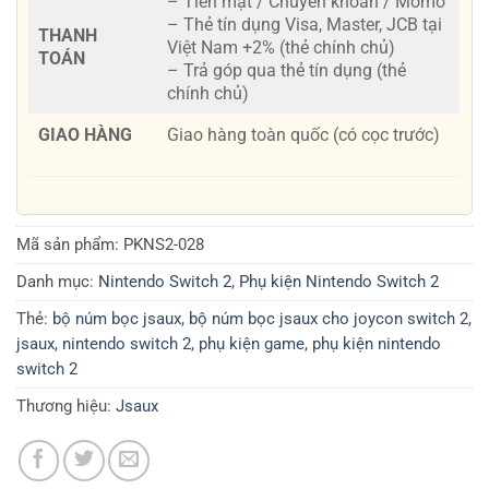
– Tiền mặt / Chuyển khoản / Momo
– Thẻ tín dụng Visa, Master, JCB tại
THANH
Việt Nam +2% (thẻ chính chủ)
TOÁN
– Trả góp qua thẻ tín dụng (thẻ
chính chủ)
GIAO HÀNG
Giao hàng toàn quốc (có cọc trước)
Mã sản phẩm:
PKNS2-028
Danh mục:
Nintendo Switch 2
,
Phụ kiện Nintendo Switch 2
Thẻ:
bộ núm bọc jsaux
,
bộ núm bọc jsaux cho joycon switch 2
,
jsaux
,
nintendo switch 2
,
phụ kiện game
,
phụ kiện nintendo
switch 2
Thương hiệu:
Jsaux