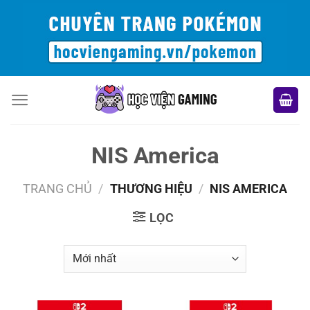
Bỏ
qua
nội
dung
NIS America
TRANG CHỦ
/
THƯƠNG HIỆU
/
NIS AMERICA
LỌC