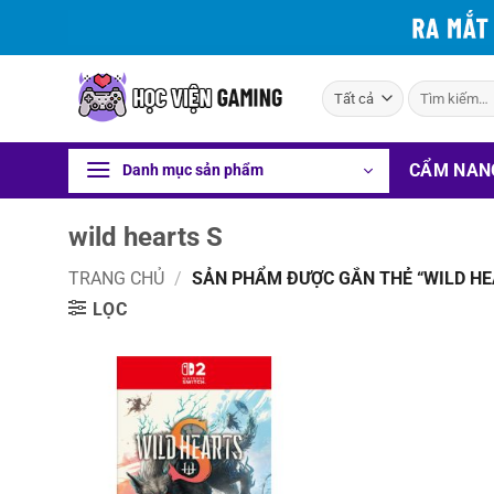
Bỏ
qua
nội
Tìm
dung
kiếm:
CẨM NAN
Danh mục sản phẩm
wild hearts S
TRANG CHỦ
/
SẢN PHẨM ĐƯỢC GẮN THẺ “WILD HE
LỌC