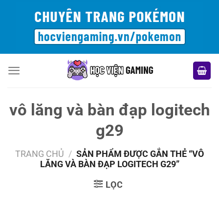
Bỏ
qua
nội
dung
vô lăng và bàn đạp logitech
g29
TRANG CHỦ
/
SẢN PHẨM ĐƯỢC GẮN THẺ “VÔ
LĂNG VÀ BÀN ĐẠP LOGITECH G29”
LỌC