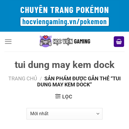
Bỏ
qua
nội
dung
tui dung may kem dock
TRANG CHỦ
/
SẢN PHẨM ĐƯỢC GẮN THẺ “TUI
DUNG MAY KEM DOCK”
LỌC