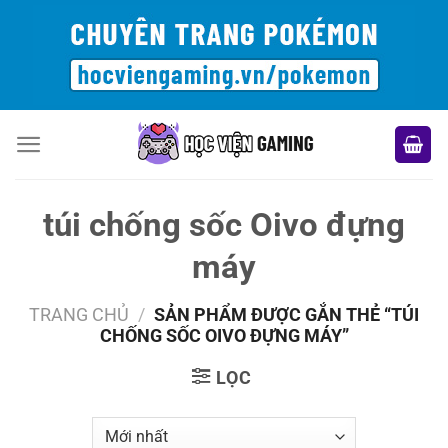
Bỏ
qua
nội
dung
túi chống sốc Oivo đựng
máy
TRANG CHỦ
/
SẢN PHẨM ĐƯỢC GẮN THẺ “TÚI
CHỐNG SỐC OIVO ĐỰNG MÁY”
LỌC