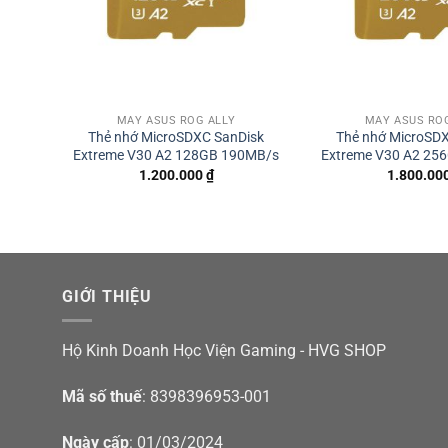
MÁY ASUS ROG ALLY
MÁY ASUS RO
Thẻ nhớ MicroSDXC SanDisk
Thẻ nhớ MicroSD
Extreme V30 A2 128GB 190MB/s
Extreme V30 A2 25
1.200.000
₫
1.800.00
GIỚI THIỆU
Hộ Kinh Doanh Học Viện Gaming - HVG SHOP
Mã số thuế
: 8398396953-001
Ngày cấp
: 01/03/2024