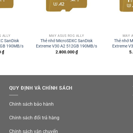
G ALLY
MÁY ASUS ROG ALLY
MÁY A
XC SanDisk
Thẻ nhớ MicroSDXC SanDisk
Thẻ nhớ M
6GB 190MB/s
Extreme V30 A2 512GB 190MB/s
Extreme V
0
₫
2.800.000
₫
5
QUY ĐỊNH VÀ CHÍNH SÁCH
Chính sách bảo hành
Chính sách đổi trả hàng
Chính sách vận chuyển