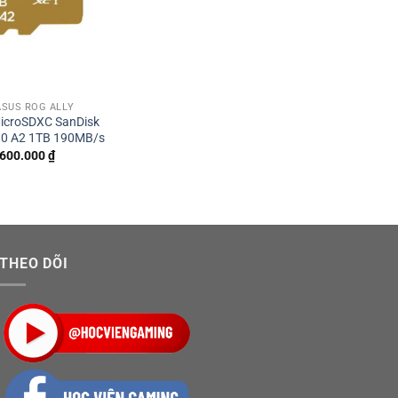
SUS ROG ALLY
icroSDXC SanDisk
30 A2 1TB 190MB/s
.600.000
₫
THEO DÕI