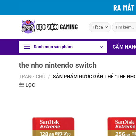
Bỏ
qua
nội
Tìm
dung
kiếm:
CẨM NAN
Danh mục sản phẩm
the nho nintendo switch
TRANG CHỦ
/
SẢN PHẨM ĐƯỢC GẮN THẺ “THE NHO
LỌC