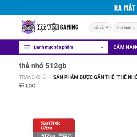
Bỏ
qua
nội
Tìm
dung
kiếm:
CẨM NAN
Danh mục sản phẩm
thẻ nhớ 512gb
TRANG CHỦ
/
SẢN PHẨM ĐƯỢC GẮN THẺ “THẺ NHỚ
LỌC