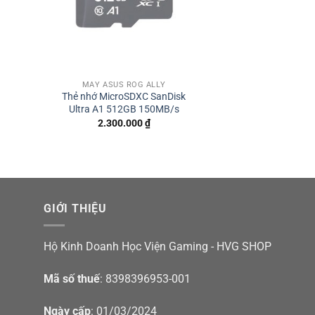
MÁY ASUS ROG ALLY
Thẻ nhớ MicroSDXC SanDisk
Ultra A1 512GB 150MB/s
2.300.000
₫
GIỚI THIỆU
Hộ Kinh Doanh Học Viện Gaming - HVG SHOP
Mã số thuế
: 8398396953-001
Ngày cấp
: 01/03/2024