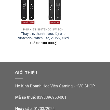
PHỤ KIỆN NINTENDO SWITCH
Thay pin, thanh trượt, lẫy cho
Nintendo Switch Lite, V1/V2, Oled
Giá từ:
100.000
₫
GIỚI THIỆU
Hộ Kinh Doanh Học Viện Gaming - HVG SHOP
Mã số thuế
: 8398396953-001
Ngày cấp
: 01/03/2024