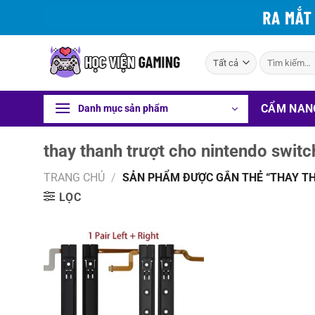
Bỏ
qua
nội
Tìm
dung
kiếm:
CẨM NAN
Danh mục sản phẩm
thay thanh trượt cho nintendo switc
TRANG CHỦ
/
SẢN PHẨM ĐƯỢC GẮN THẺ “THAY T
LỌC