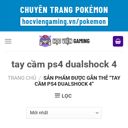
Bỏ
qua
nội
dung
tay cầm ps4 dualshock 4
TRANG CHỦ
/
SẢN PHẨM ĐƯỢC GẮN THẺ “TAY
CẦM PS4 DUALSHOCK 4”
LỌC