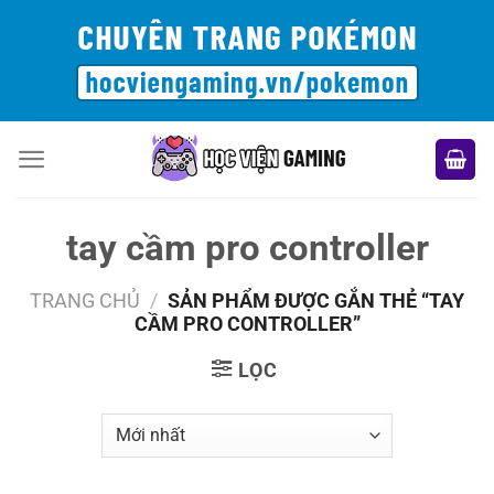
Bỏ
qua
nội
dung
tay cầm pro controller
TRANG CHỦ
/
SẢN PHẨM ĐƯỢC GẮN THẺ “TAY
CẦM PRO CONTROLLER”
LỌC