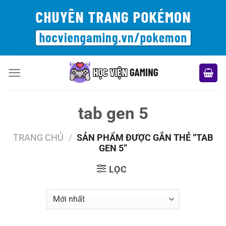
Bỏ
qua
nội
dung
tab gen 5
TRANG CHỦ
/
SẢN PHẨM ĐƯỢC GẮN THẺ “TAB
GEN 5”
LỌC