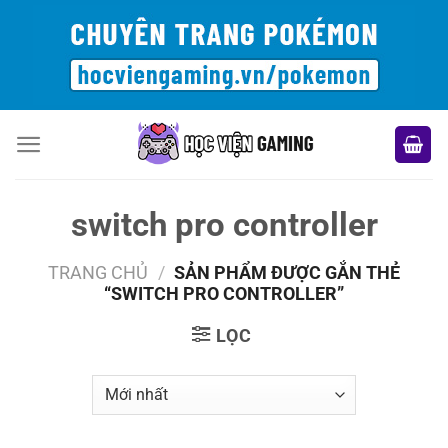
Bỏ
qua
nội
dung
switch pro controller
TRANG CHỦ
/
SẢN PHẨM ĐƯỢC GẮN THẺ
“SWITCH PRO CONTROLLER”
LỌC