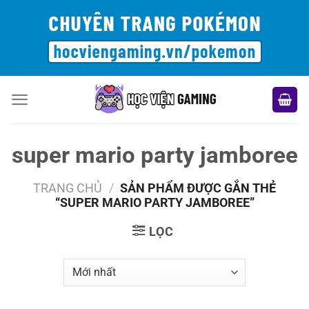
Bỏ
qua
nội
dung
super mario party jamboree
TRANG CHỦ
/
SẢN PHẨM ĐƯỢC GẮN THẺ
“SUPER MARIO PARTY JAMBOREE”
LỌC