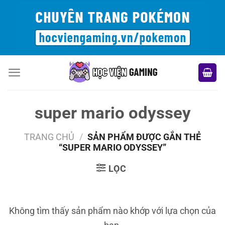
Bỏ
qua
nội
dung
super mario odyssey
TRANG CHỦ
/
SẢN PHẨM ĐƯỢC GẮN THẺ
“SUPER MARIO ODYSSEY”
LỌC
Không tìm thấy sản phẩm nào khớp với lựa chọn của